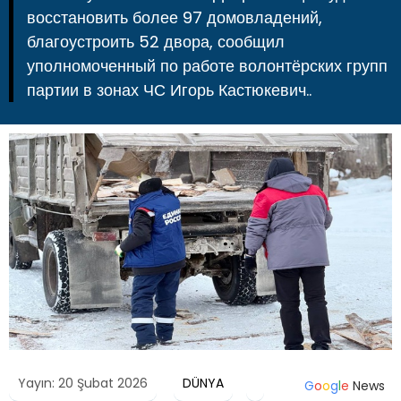
восстановить более 97 домовладений,
благоустроить 52 двора, сообщил
уполномоченный по работе волонтёрских групп
партии в зонах ЧС Игорь Кастюкевич..
Yayın: 20 Şubat 2026
DÜNYA
G
o
o
g
l
e
News