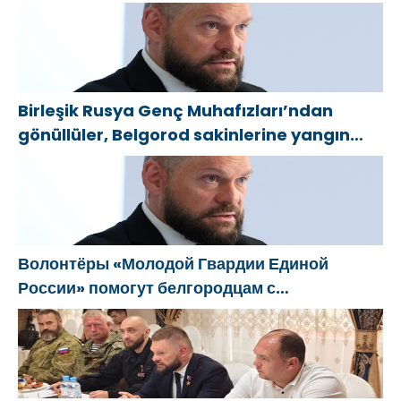
Народную программу «Единой России»
Birleşik Rusya Genç Muhafızları’ndan
gönüllüler, Belgorod sakinlerine yangın
söndürücüler ve jeneratörler konusunda
yardımcı olacak
Волонтёры «Молодой Гвардии Единой
России» помогут белгородцам с
огнетушителями и генераторами