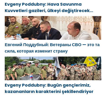
Evgeny Poddubny: Hava Savunma
Kuvvetleri gazileri, ülkeyi değiştirecek
güçtür
Евгений Поддубный: Ветераны СВО — это та
сила, которая изменит страну
Evgeny Poddubny: Bugün gençlerimiz,
kazananların karakterini şekillendiriyor