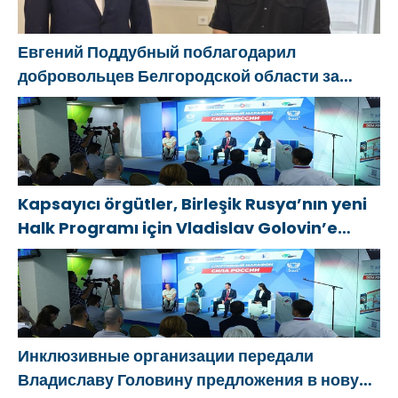
etkinlikleri
передовую
düzenledi
Евгений Поддубный поблагодарил
добровольцев Белгородской области за
мужество в спасении пострадавших от
обстрелов
Kapsayıcı örgütler, Birleşik Rusya’nın yeni
Halk Programı için Vladislav Golovin’e
teklifler sundu
Инклюзивные организации передали
Владиславу Головину предложения в новую