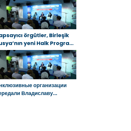
елгородской области за
ужество в спасении
острадавших от обстрелов
apsayıcı örgütler, Birleşik
usya’nın yeni Halk Programı
çin Vladislav Golovin’e
eklifler sundu
нклюзивные организации
ередали Владиславу
оловину предложения в
овую Народную программу
Единой России»