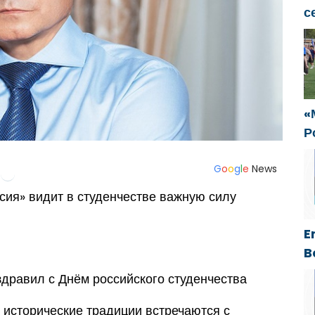
с
S
Р
п
т
С
«
Р
с
ф
G
o
o
g
l
e
News
ия» видит в студенчестве важную силу
E
B
A
здравил с Днём российского студенчества
C
A
а исторические традиции встречаются с