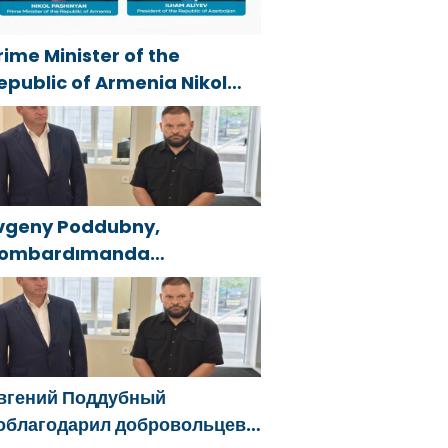
rime Minister of the
epublic of Armenia Nikol
ashinyan called President
f the Republic of Azerbaijan
lham Aliyev
vgeny Poddubny,
ombardımanda
aralananları kurtarmadaki
esaretlerinden dolayı
elgorod bölgesindeki
önüllülere teşekkür etti
вгений Поддубный
облагодарил добровольцев