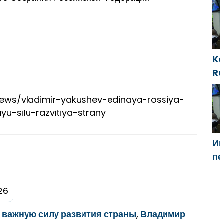
Б
м
п
K
R
i
t
y/news/vladimir-yakushev-edinaya-rossiya-
yu-silu-razvitiya-strany
И
п
Г
н
26
«
е важную силу развития страны
,
Владимир