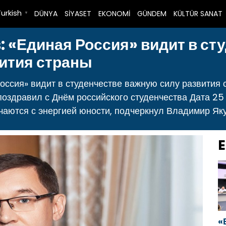
Turkish
DÜNYA
SİYASET
EKONOMİ
GÜNDEM
KÜLTÜR SANAT
▼
 «Единая Россия» видит в ст
ития страны
ссия» видит в студенчестве важную силу развития 
поздравил с Днём российского студенчества Дата 25 
чаются с энергией юности, подчеркнул Владимир Яку
E
«