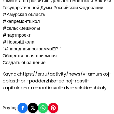
комитета по развитию Дальнего Востока и Арктики
Государственной Думы Российской Федерации
#Амурская область
#капремонтшкол
#сельскиешколы
#партпроект
#НоваяШкола
“#народнаяпрограммаЕР ”
Общественная приемная
Создать обращение
Kaynak:https://er.ru/activity/news/v-amurskoj-
oblasti-pri-podderzhke-edinoj-rossii-
kapitalno-otremontirovali-dve-selskie-shkoly
Paylaş: