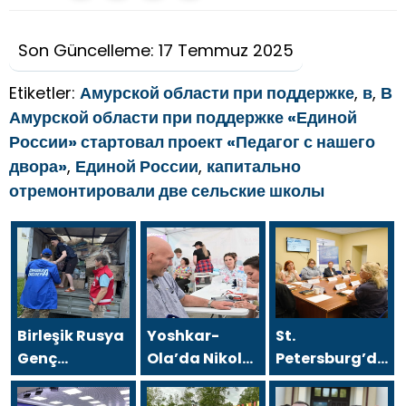
Son Güncelleme: 17 Temmuz 2025
Etiketler:
Амурской области при поддержке
,
в
,
В
Амурской области при поддержке «Единой
России» стартовал проект «Педагог с нашего
двора»
,
Единой России
,
капитально
отремонтировали две сельские школы
Birleşik Rusya
Yoshkar-
St.
Genç
Ola’da Nikolai
Petersburg’da,
Muhafızları’ndan
Valuev,
Birleşik Rusya
gönüllüler,
“Sağlıklı
Kadın