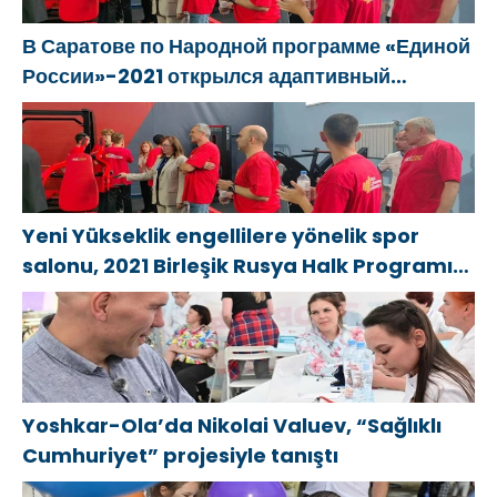
dikkat çekti
В Саратове по Народной программе «Единой
России»-2021 открылся адаптивный
спортзал «Новая высота»
Yeni Yükseklik engellilere yönelik spor
salonu, 2021 Birleşik Rusya Halk Programı
kapsamında Saratov’da açıldı
Yoshkar-Ola’da Nikolai Valuev, “Sağlıklı
Cumhuriyet” projesiyle tanıştı