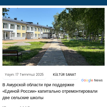
Yayın: 17 Temmuz 2025
KÜLTÜR SANAT
G
o
o
g
l
e
News
В Амурской области при поддержке
«Единой России» капитально отремонтировали
две сельские школы