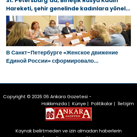
St. Petersburg’da, Birleşik Rusya Kadın
Hareketi, şehir genelinde kadınlara yönelik
destek programlarının geliştirilmesi için
öneriler hazırladı
В Санкт-Петербурге «Женское движение
Единой России» сформировало
предложения по развитию городских
программ поддержки женщин
Copyright © 2026 06 Ankara Gazetesi -
Hakkımızda
|
Künye
|
Politikalar
|
İletişim
Kaynak belirtmeden ve izin almadan haberlerin