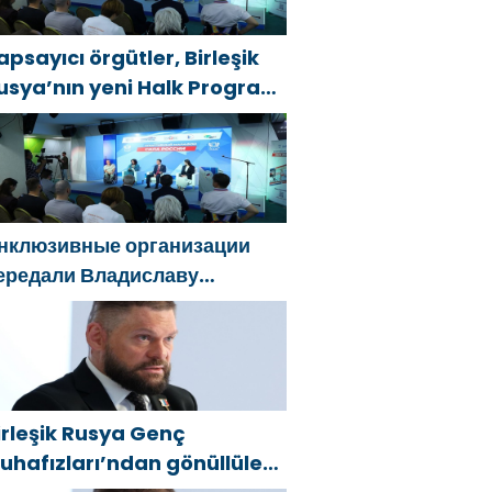
apsayıcı örgütler, Birleşik
usya’nın yeni Halk Programı
çin Vladislav Golovin’e
eklifler sundu
нклюзивные организации
ередали Владиславу
оловину предложения в
овую Народную программу
Единой России»
irleşik Rusya Genç
uhafızları’ndan gönüllüler,