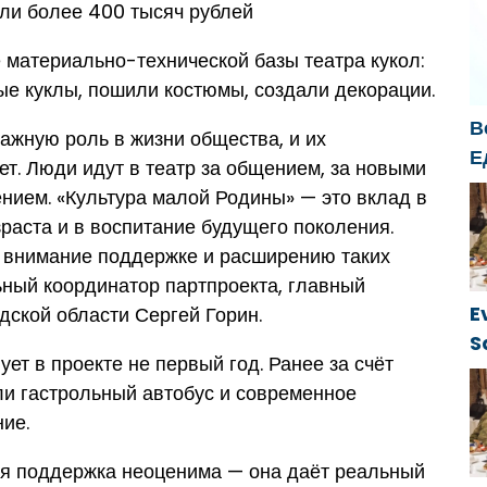
B
ли более 400 тысяч рублей
s
k
материально-технической базы театра кукол:
ые куклы, пошили костюмы, создали декорации.
В
ажную роль в жизни общества, и их
Е
ет. Люди идут в театр за общением, за новыми
б
нием. «Культура малой Родины» — это вклад в
о
раста и в воспитание будущего поколения.
г
е внимание поддержке и расширению таких
ьный координатор партпроекта, главный
E
дской области Сергей Горин.
S
ует в проекте не первый год. Ранее за счёт
ü
и гастрольный автобус и современное
ие.
ая поддержка неоценима — она даёт реальный