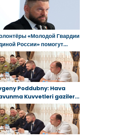
elgorod sakinlerine yangın
öndürücüler ve jeneratörler
onusunda yardımcı olacak
олонтёры «Молодой Гвардии
диной России» помогут
елгородцам с
гнетушителями и
енераторами
vgeny Poddubny: Hava
avunma Kuvvetleri gazileri,
lkeyi değiştirecek güçtür