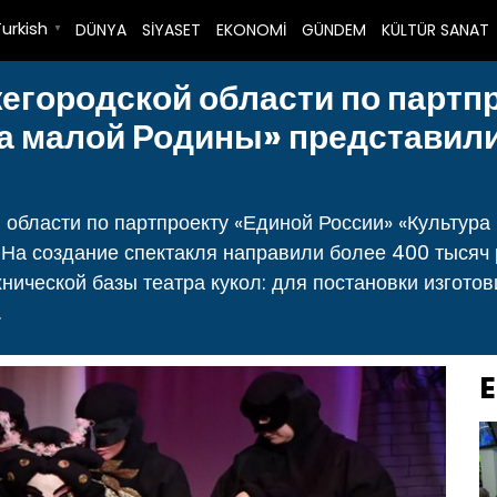
Turkish
DÜNYA
SİYASET
EKONOMİ
GÜNDEM
KÜLTÜR SANAT
▼
егородской области по партп
а малой Родины» представили
 области по партпроекту «Единой России» «Культур
 На создание спектакля направили более 400 тысяч
ической базы театра кукол: для постановки изгото
.
E