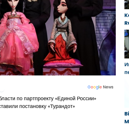
K
R
i
t
И
п
Г
н
G
o
o
g
l
e
News
«
ласти по партпроекту «Единой России»
тавили постановку «Турандот»
B
M