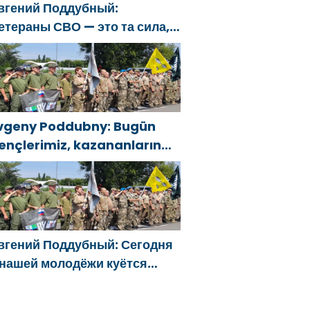
вгений Поддубный:
етераны СВО — это та сила,
оторая изменит страну
vgeny Poddubny: Bugün
ençlerimiz, kazananların
arakterini şekillendiriyor
вгений Поддубный: Сегодня
 нашей молодёжи куётся
арактер победителей