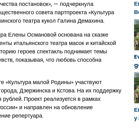
Е
ачества постановок», — подчеркнула
В
щественного совета партпроекта «Культура
к
инского театра кукол Галина Демахина.
ёра Елены Османовой основана на сказке
енты итальянского театра масок и китайской
сторию героев спектакль поднимает темы
E
увств, показывая, что любовь способна
g
k
те «Культура малой Родины» участвуют
орода, Дзержинска и Кстова. На их поддержку
 рублей. Проект реализуется в рамках
оссии» и направлен на обновление
Е
ние репертуара.
у
х