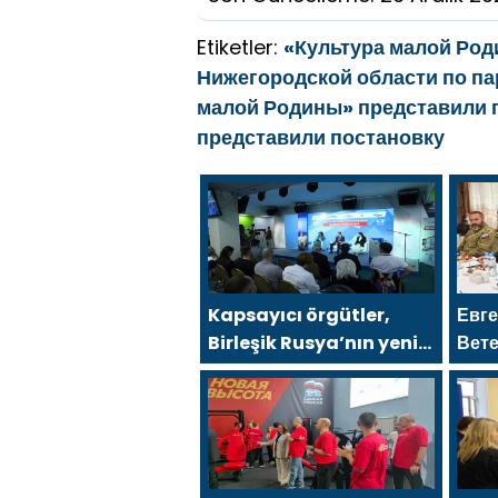
Etiketler:
«Культура малой Ро
Нижегородской области по па
малой Родины» представили 
представили постановку
Kapsayıcı örgütler,
Евг
Birleşik Rusya’nın yeni
Вете
Halk Programı için
сила
Vladislav Golovin’e
стр
teklifler sundu