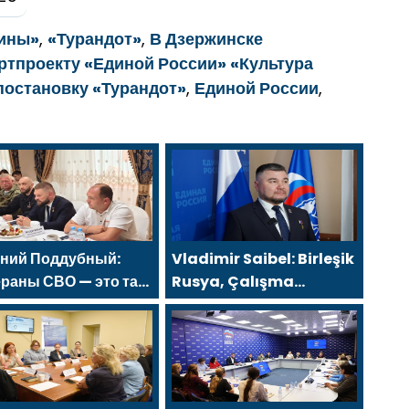
дины»
,
«Турандот»
,
В Дзержинске
ртпроекту «Единой России» «Культура
постановку «Турандот»
,
Единой России
,
ений Поддубный:
Vladimir Saibel: Birleşik
раны СВО — это та
Rusya, Çalışma
, которая изменит
Bakanlığı’nın eski SVO
ану
katılımcılarının sosyal
sözleşme edinme
sürecini basitleştirme
kararını destekliyor