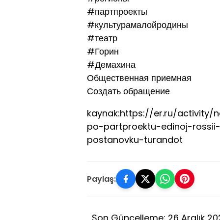
#партпроекты
#культурамалойродины
#театр
#Горин
#Демахина
Общественная приемная
Создать обращение
kaynak:https://er.ru/activity
po-partproektu-edinoj-rossii-
postanovku-turandot
Paylaş:
Son Güncelleme: 26 Aralık 2