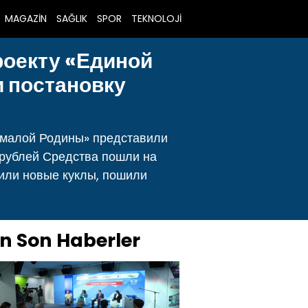
MAGAZİN
SAĞLIK
SPOR
TEKNOLOJİ
роекту «Единой
 постановку
а малой Родины» представили
 рублей Средства пошли на
вили новые куклы, пошили
n Son Haberler