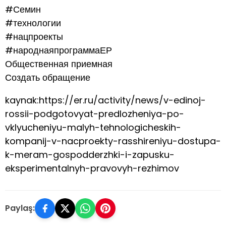
#Семин
#технологии
#нацпроекты
#народнаяпрограммаЕР
Общественная приемная
Создать обращение
kaynak:https://er.ru/activity/news/v-edinoj-
rossii-podgotovyat-predlozheniya-po-
vklyucheniyu-malyh-tehnologicheskih-
kompanij-v-nacproekty-rasshireniyu-dostupa-
k-meram-gospodderzhki-i-zapusku-
eksperimentalnyh-pravovyh-rezhimov
Paylaş: