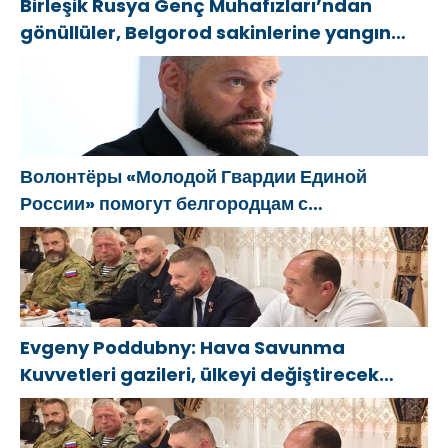
Birleşik Rusya Genç Muhafızları’ndan
gönüllüler, Belgorod sakinlerine yangın
söndürücüler ve jeneratörler konusunda
yardımcı olacak
Волонтёры «Молодой Гвардии Единой
России» помогут белгородцам с
огнетушителями и генераторами
Evgeny Poddubny: Hava Savunma
Kuvvetleri gazileri, ülkeyi değiştirecek
güçtür