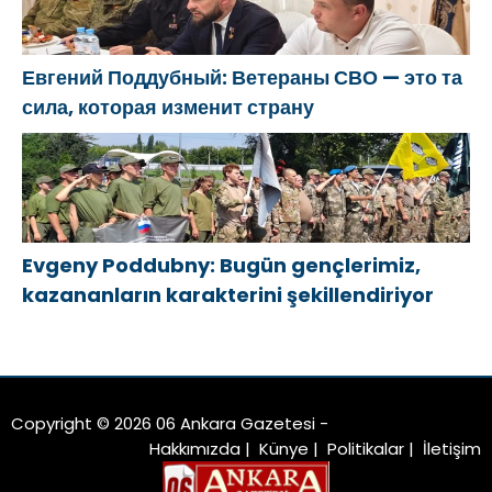
Евгений Поддубный: Ветераны СВО — это та
сила, которая изменит страну
Evgeny Poddubny: Bugün gençlerimiz,
kazananların karakterini şekillendiriyor
Copyright © 2026 06 Ankara Gazetesi -
Hakkımızda
|
Künye
|
Politikalar
|
İletişim