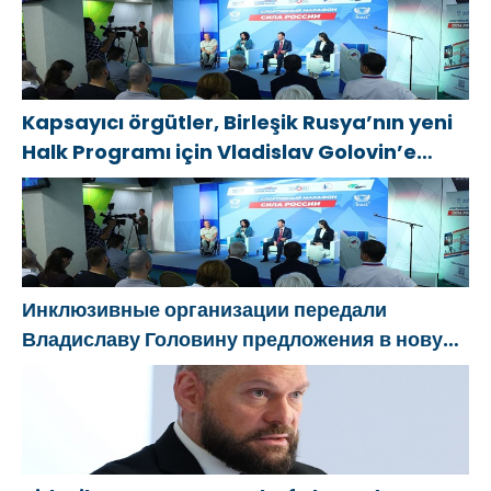
обстрелов
женщин
Kapsayıcı örgütler, Birleşik Rusya’nın yeni
Halk Programı için Vladislav Golovin’e
teklifler sundu
Инклюзивные организации передали
Владиславу Головину предложения в новую
Народную программу «Единой России»