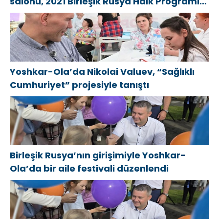
salonu, 2021 Birleşik Rusya Halk Programı
kapsamında Saratov’da açıldı
Yoshkar-Ola’da Nikolai Valuev, “Sağlıklı
Cumhuriyet” projesiyle tanıştı
Birleşik Rusya’nın girişimiyle Yoshkar-
Ola’da bir aile festivali düzenlendi