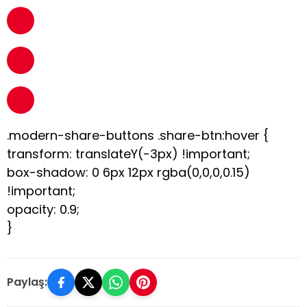
.modern-share-buttons .share-btn:hover {
transform: translateY(-3px) !important;
box-shadow: 0 6px 12px rgba(0,0,0,0.15)
!important;
opacity: 0.9;
}
Paylaş: