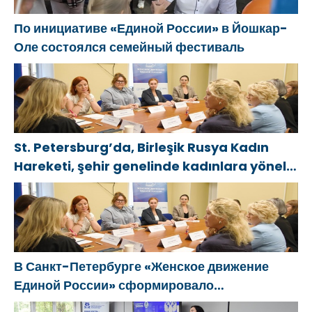
По инициативе «Единой России» в Йошкар-
Оле состоялся семейный фестиваль
St. Petersburg’da, Birleşik Rusya Kadın
Hareketi, şehir genelinde kadınlara yönelik
destek programlarının geliştirilmesi için
öneriler hazırladı
В Санкт-Петербурге «Женское движение
Единой России» сформировало
предложения по развитию городских