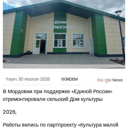
Yayın: 30 Haziran 2026
GÜNDEM
G
o
o
g
l
e
News
В Мордовии при поддержке «Единой России»
отремонтировали сельский Дом культуры
2026,
Работы велись по партпроекту «Культура малой