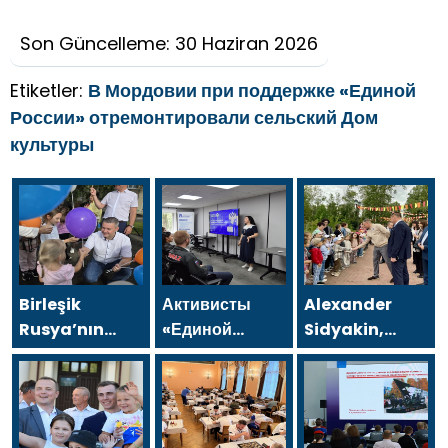
Son Güncelleme: 30 Haziran 2026
Etiketler:
В Мордовии при поддержке «Единой
России» отремонтировали сельский Дом
культуры
Birleşik
Активисты
Alexander
Rusya’nın
«Единой
Sidyakin,
girişimiyle
России»
Voronezh
Yoshkar-
провели в
Bölgesi’ndeki
Ola’da bir aile
Набережных
iyileştirme
festivali
Челнах
projelerinin