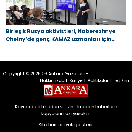
программ поддержки женщин
Birleşik Rusya aktivistleri, Naberezhnye
Chelny’de genç KAMAZ uzmanları için
eğitim etkinlikleri düzenledi
Copyright © 2026 06 Ankara Gazetesi -
Hakkımızda
|
Künye
|
Politikalar
|
İletişim
Kaynak belirtmeden ve izin almadan haberlerin
kopyalanması yasaktır.
Site haritası
yolu gösterir.