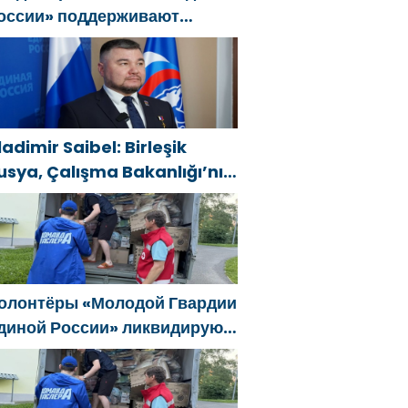
оссии» поддерживают
ешение Минтруда упростить
ля бывших участников СВО
олучение соцконтракта
ladimir Saibel: Birleşik
usya, Çalışma Bakanlığı’nın
ski SVO katılımcılarının
osyal sözleşme edinme
ürecini basitleştirme
ararını destekliyor
олонтёры «Молодой Гвардии
диной России» ликвидируют
оследствия паводков на
рале и Дальнем Востоке