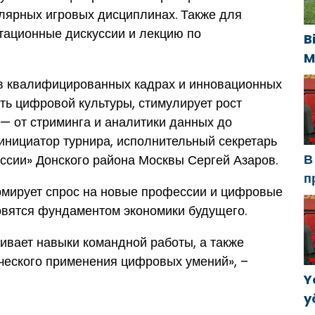
лярных игровых дисциплинах. Также для
тационные дискуссии и лекцию по
B
M
U
 в квалифицированных кадрах и инновационных
s
сть цифровой культуры, стимулирует рост
k
— от стриминга и аналитики данных до
 инициатор турнира, исполнительный секретарь
В
ссии» Донского района Москвы Сергей Азаров.
п
ормирует спрос на новые профессии и цифровые
Р
овятся фундаментом экономики будущего.
а
в
вивает навыки командной работы, а также
ческого применения цифровых умений», –
Y
y