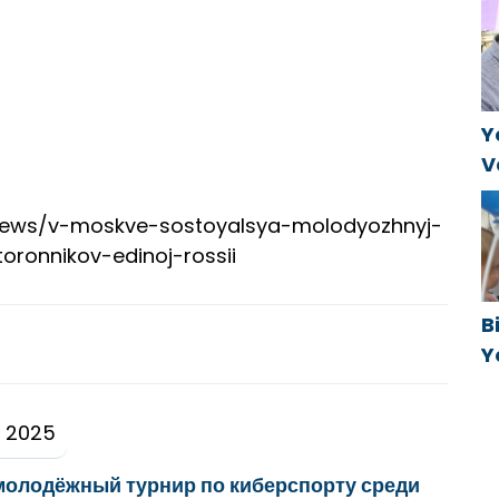
B
k
a
Y
V
C
t
ty/news/v-moskve-sostoyalsya-molodyozhnyj-
toronnikov-edinoj-rossii
B
Y
f
 2025
молодёжный турнир по киберспорту среди