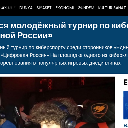
Turkish
DÜNYA
SİYASET
EKONOMİ
GÜNDEM
KÜLTÜR SANAT
▼
ся молодёжный турнир по киб
ной России»
ый турнир по киберспорту среди сторонников «Един
у «Цифровая Россия» На площадке одного из киберк
соревнования в популярных игровых дисциплинах..
E
В