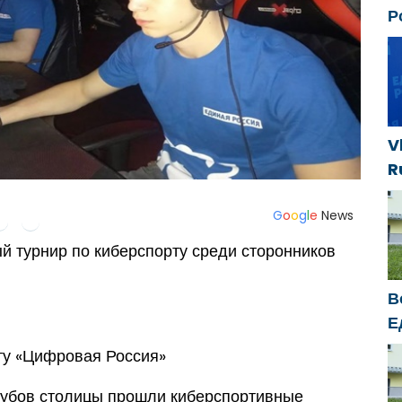
Р
р
д
п
V
R
e
s
G
o
o
g
l
e
News
s
й турнир по киберспорту среди сторонников
k
В
Е
п
ту «Цифровая Россия»
У
лубов столицы прошли киберспортивные