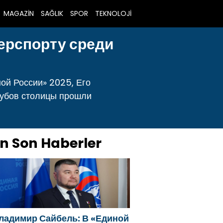
MAGAZİN
SAĞLIK
SPOR
TEKNOLOJİ
ерспорту среди
ой России» 2025, Его
лубов столицы прошли
n Son Haberler
ладимир Сайбель: В «Единой