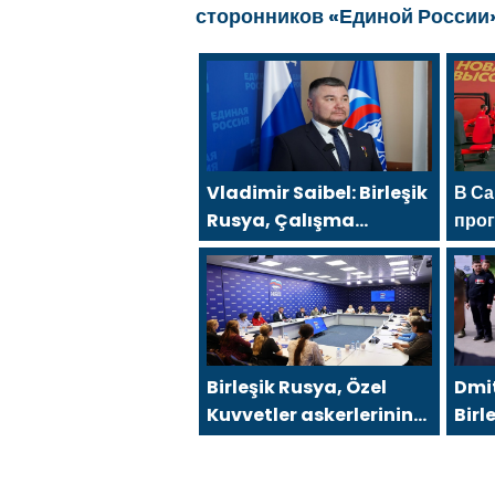
сторонников «Единой России
Vladimir Saibel: Birleşik
В Са
Rusya, Çalışma
про
Bakanlığı’nın eski SVO
Рос
katılımcılarının sosyal
ада
sözleşme edinme
«Но
sürecini basitleştirme
kararını destekliyor
Birleşik Rusya, Özel
Dmi
Kuvvetler askerlerinin
Birl
aile üyelerini yeni
Muha
hükümet destek
Böl