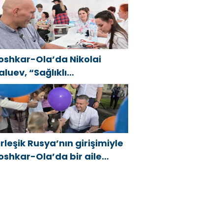
irleşik Rusya Halk Programı
apsamında Saratov’da
çıldı
oshkar-Ola’da Nikolai
aluev, “Sağlıklı
umhuriyet” projesiyle
anıştı
irleşik Rusya’nın girişimiyle
oshkar-Ola’da bir aile
estivali düzenlendi