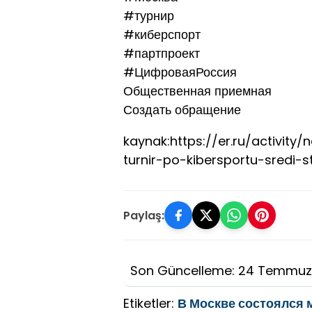
#турнир
#киберспорт
#партпроект
#ЦифроваяРоссия
Общественная приемная
Создать обращение
kaynak:https://er.ru/activi
turnir-po-kibersportu-sredi-s
Paylaş:
Son Güncelleme: 24 Temmuz
Etiketler:
В Москве состоялся 