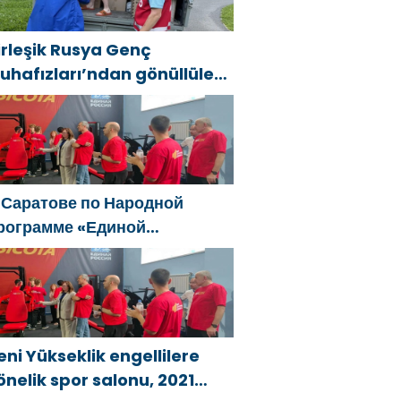
irleşik Rusya Genç
uhafızları’ndan gönüllüler,
ral ve Uzak Doğu’daki
ellerin sonuçlarını ortadan
aldırmaya yardımcı oluyor
 Саратове по Народной
рограмме «Единой
оссии»-2021 открылся
даптивный спортзал «Новая
ысота»
eni Yükseklik engellilere
önelik spor salonu, 2021