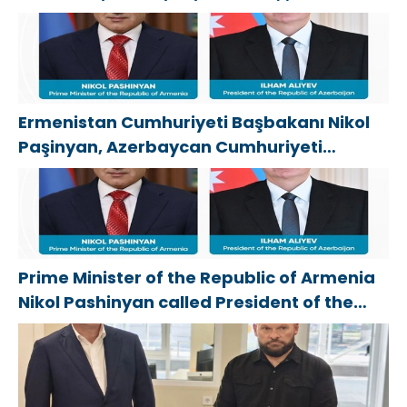
физкультурника
получение
соцконтракта
Ermenistan Cumhuriyeti Başbakanı Nikol
Paşinyan, Azerbaycan Cumhuriyeti
Cumhurbaşkanı İlham Aliyev’i aradı
Prime Minister of the Republic of Armenia
Nikol Pashinyan called President of the
Republic of Azerbaijan Ilham Aliyev