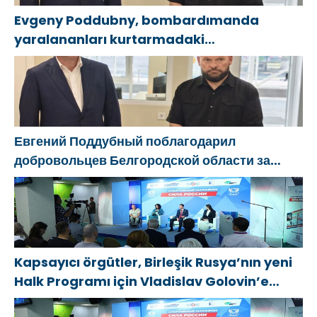
Evgeny Poddubny, bombardımanda
yaralananları kurtarmadaki
cesaretlerinden dolayı Belgorod
bölgesindeki gönüllülere teşekkür etti
Евгений Поддубный поблагодарил
добровольцев Белгородской области за
мужество в спасении пострадавших от
обстрелов
Kapsayıcı örgütler, Birleşik Rusya’nın yeni
Halk Programı için Vladislav Golovin’e
teklifler sundu