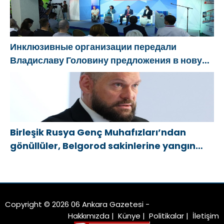
Инклюзивные организации передали
Владиславу Головину предложения в новую
Народную программу «Единой России»
Birleşik Rusya Genç Muhafızları’ndan
gönüllüler, Belgorod sakinlerine yangın
söndürücüler ve jeneratörler konusunda
yardımcı olacak
Copyright © 2026 06 Ankara Gazetesi -
Hakkımızda
|
Künye
|
Politikalar
|
İletişim