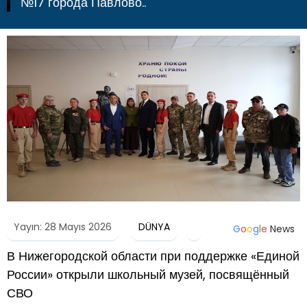
№17 города Павлово..
Yayın: 28 Mayıs 2026
DÜNYA
G
o
o
g
l
e
News
В Нижегородской области при поддержке «Единой
России» открыли школьный музей, посвящённый
СВО