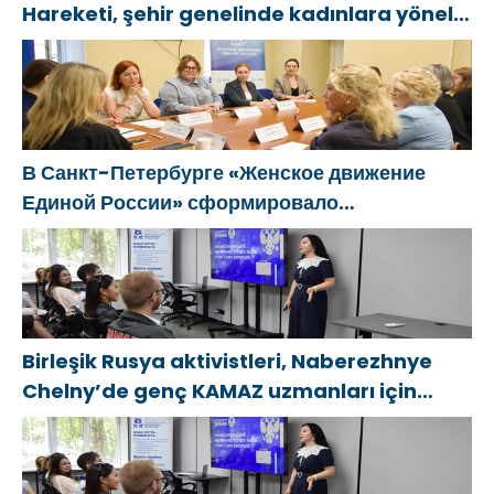
Hareketi, şehir genelinde kadınlara yönelik
destek programlarının geliştirilmesi için
öneriler hazırladı
В Санкт-Петербурге «Женское движение
Единой России» сформировало
предложения по развитию городских
программ поддержки женщин
Birleşik Rusya aktivistleri, Naberezhnye
Chelny’de genç KAMAZ uzmanları için
eğitim etkinlikleri düzenledi