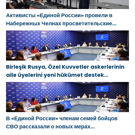
Активисты «Единой России» провели в
Набережных Челнах просветительские
мероприятия для молодых специалистов
КАМАЗа
Birleşik Rusya, Özel Kuvvetler askerlerinin
aile üyelerini yeni hükümet destek
önlemleri hakkında bilgilendirdi
В «Единой России» членам семей бойцов
СВО рассказали о новых мерах
господдержки