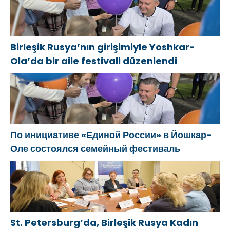
Novodvinsk’te
alanlar ağının
APAYDIN:
çocukların ve
genişletilmesini
“KAPSAMLI
gençlerin
önerdi
GENEL AF
Birleşik Rusya’nın girişimiyle Yoshkar-
yaratıcılığını
TOPLUMSAL
Ola’da bir aile festivali düzenlendi
desteklemeye
BARIŞA KATKI
yönelik
SAĞLAYACAKTIR
sistemli
kararlarına
dikkat çekti
По инициативе «Единой России» в Йошкар-
Оле состоялся семейный фестиваль
St. Petersburg’da, Birleşik Rusya Kadın