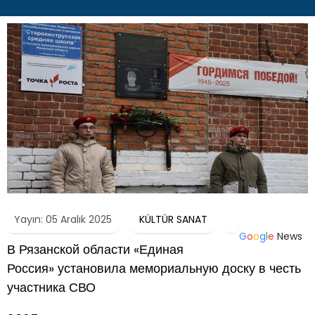
Yayın: 05 Aralık 2025
KÜLTÜR SANAT
G
o
o
g
l
e
News
В Рязанской области «Единая
Россия» установила мемориальную доску в честь
участника СВО