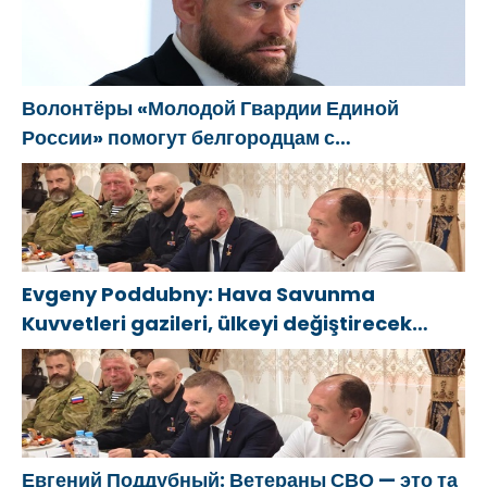
kararını
России»
destek
Gönüllü
destekliyor
сформировало
önlemleri
Bölüğü’nden
предложения
hakkında
gönüllüleri
по развитию
bilgilendirdi
cephe
Волонтёры «Молодой Гвардии Единой
городских
hatlarına
России» помогут белгородцам с
программ
kadar eşlik
огнетушителями и генераторами
поддержки
etti
женщин
Evgeny Poddubny: Hava Savunma
Kuvvetleri gazileri, ülkeyi değiştirecek
güçtür
Евгений Поддубный: Ветераны СВО — это та