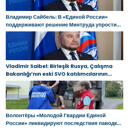
Владимир Сайбель: В «Единой России»
поддерживают решение Минтруда упростить
для бывших участников СВО получение
соцконтракта
Vladimir Saibel: Birleşik Rusya, Çalışma
Bakanlığı’nın eski SVO katılımcılarının
sosyal sözleşme edinme sürecini
basitleştirme kararını destekliyor
Волонтёры «Молодой Гвардии Единой
России» ликвидируют последствия паводков