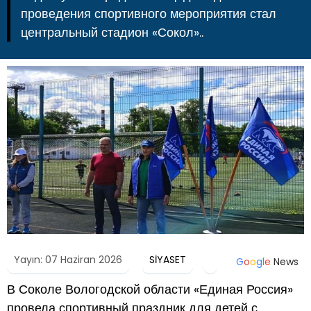
проведения спортивного мероприятия стал
центральный стадион «Сокол»..
Yayın: 07 Haziran 2026
SİYASET
G
o
o
g
l
e
News
В Соколе Вологодской области «Единая Россия»
провела спортивный праздник для детей с