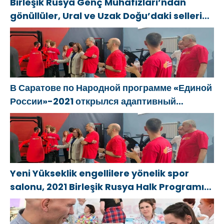
Birleşik Rusya Genç Muhafızları’ndan
gönüllüler, Ural ve Uzak Doğu’daki sellerin
sonuçlarını ortadan kaldırmaya yardımcı
oluyor
В Саратове по Народной программе «Единой
России»-2021 открылся адаптивный
спортзал «Новая высота»
Yeni Yükseklik engellilere yönelik spor
salonu, 2021 Birleşik Rusya Halk Programı
kapsamında Saratov’da açıldı