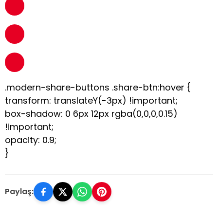
.modern-share-buttons .share-btn:hover {
transform: translateY(-3px) !important;
box-shadow: 0 6px 12px rgba(0,0,0,0.15)
!important;
opacity: 0.9;
}
Paylaş: