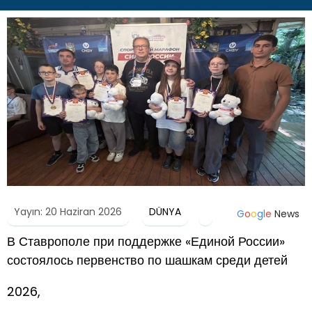
Yayın: 20 Haziran 2026
DÜNYA
G
o
o
g
l
e
News
В Ставрополе при поддержке «Единой России»
состоялось первенство по шашкам среди детей
2026,