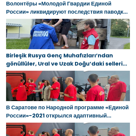
Волонтёры «Молодой Гвардии Единой
России» ликвидируют последствия паводков
на Урале и Дальнем Востоке
Birleşik Rusya Genç Muhafızları’ndan
gönüllüler, Ural ve Uzak Doğu’daki sellerin
sonuçlarını ortadan kaldırmaya yardımcı
oluyor
В Саратове по Народной программе «Единой
России»-2021 открылся адаптивный
спортзал «Новая высота»