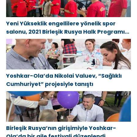
Yeni Yükseklik engellilere yönelik spor
salonu, 2021 Birleşik Rusya Halk Programı
kapsamında Saratov’da açıldı
Yoshkar-Ola’da Nikolai Valuev, “Sağlıklı
Cumhuriyet” projesiyle tanıştı
Birleşik Rusya’nın girişimiyle Yoshkar-
Ola’da bir aile festivali düzenlendi