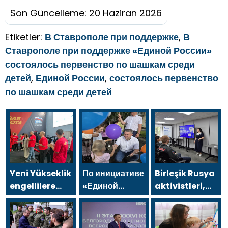
Son Güncelleme: 20 Haziran 2026
Etiketler:
В Ставрополе при поддержке
,
В
Ставрополе при поддержке «Единой России»
состоялось первенство по шашкам среди
детей
,
Единой России
,
состоялось первенство
по шашкам среди детей
Yeni Yükseklik
По инициативе
Birleşik Rusya
engellilere
«Единой
aktivistleri,
yönelik spor
России» в
Naberezhnye
salonu, 2021
Йошкар-Оле
Chelny’de
Birleşik Rusya
состоялся
genç KAMAZ