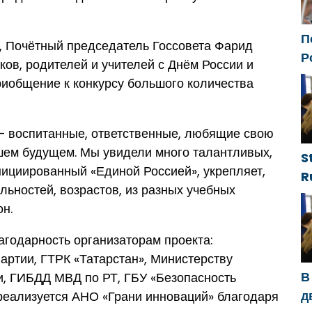
П
, Почётный председатель Госсовета Фарид
Р
ов, родителей и учителей с Днём России и
с
риобщение к конкурсу большого количества
ф
 — воспитанные, ответственные, любящие свою
ашем будущем. Мы увидели много талантливых,
S
нициированный «Единой Россией», укрепляет,
R
льностей, возрастов, из разных учебных
g
он.
d
g
годарность организаторам проекта:
h
артии, ГТРК «Татарстан», Министерству
В
и, ГИБДД МВД по РТ, ГБУ «Безопасность
д
реализуется АНО «Грани инноваций» благодаря