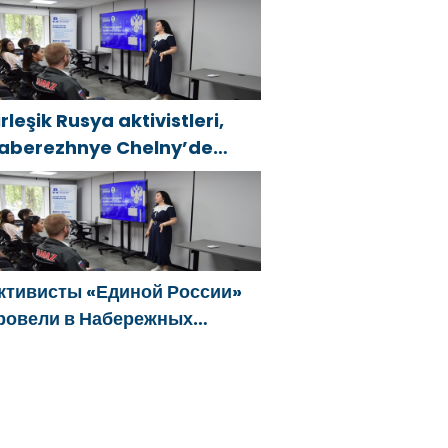
формировало предложения
о развитию городских
рограмм поддержки женщин
irleşik Rusya aktivistleri,
aberezhnye Chelny’de
enç KAMAZ uzmanları için
ğitim etkinlikleri düzenledi
ктивисты «Единой России»
ровели в Набережных
елнах просветительские
ероприятия для молодых
пециалистов КАМАЗа