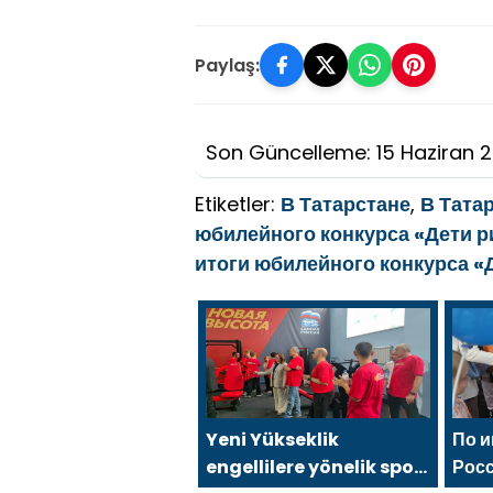
Paylaş:
Son Güncelleme: 15 Haziran 
Etiketler:
В Татарстане
,
В Тата
юбилейного конкурса «Дети р
итоги юбилейного конкурса «
Yeni Yükseklik
По 
engellilere yönelik spor
Рос