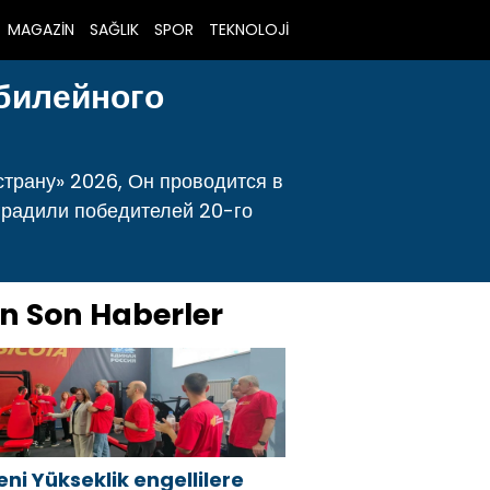
MAGAZİN
SAĞLIK
SPOR
TEKNOLOJİ
юбилейного
страну» 2026, Он проводится в
градили победителей 20-го
n Son Haberler
eni Yükseklik engellilere