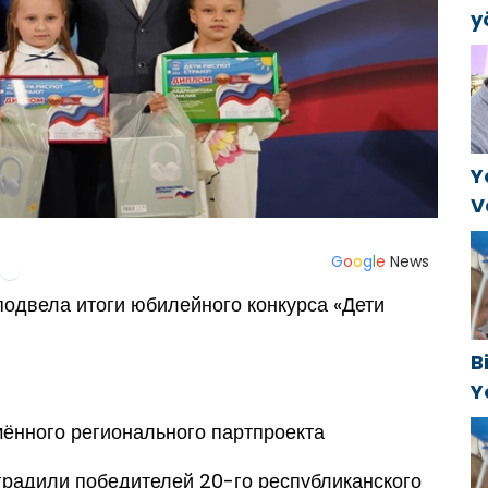
y
B
k
a
Y
V
C
t
G
o
o
g
l
e
News
подвела итоги юбилейного конкурса «Дети
B
Y
f
ённого регионального партпроекта
градили победителей 20-го республиканского