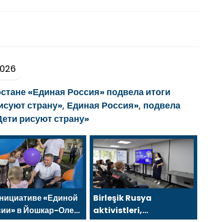
2026
рстане «Единая Россия» подвела итоги
исуют страну»
,
Единая Россия»
,
подвела
Дети рисуют страну»
инициативе «Единой
Birleşik Rusya
сии» в Йошкар-Оле
aktivistleri,