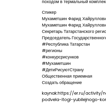
походом в термальный комплек
Спикер
Мухаметшин Фарид Хайруллов
Мухаметшин Фарид Хайруллов
Секретарь Татарстанского реги
Председатель Государственног
#Республика Татарстан
#регионы
#конкурсрисунков
#Мухаметшин
#ДетиРисуютСтрану
Общественная приемная
Создать обращение
kaynak:https://er.ru/activity
podvela-itogi-yubilejnogo-ko