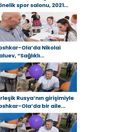
önelik spor salonu, 2021
irleşik Rusya Halk Programı
apsamında Saratov’da
çıldı
oshkar-Ola’da Nikolai
aluev, “Sağlıklı
umhuriyet” projesiyle
anıştı
irleşik Rusya’nın girişimiyle
oshkar-Ola’da bir aile
estivali düzenlendi