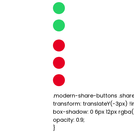
.modern-share-buttons .share
transform: translateY(-3px) !
box-shadow: 0 6px 12px rgba(0,
opacity: 0.9;
}