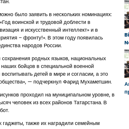
с
тан.
п
 можно было заявить в нескольких номинациях:
п
«Год воинской и трудовой доблести в
визация и искусственный интеллект» и в
B
иятия – фронту!». В этом году появилась
N
динства народов России.
g
e
я сохранения родных языков, национальных
иг наших бойцов в специальной военной
 воспитывать детей в мире и согласии, а это
 общества», — подчеркнул Фарид Мухаметшин.
А
п
рисунков проходил на муниципальном уровне, в
Ч
ысяч человек из всех районов Татарстана. В
м
бот.
с
к гаджеты, также их наградили семейным