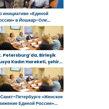
о инициативе «Единой
оссии» в Йошкар-Оле
остоялся семейный
естиваль
t. Petersburg’da, Birleşik
usya Kadın Hareketi, şehir
enelinde kadınlara yönelik
estek programlarının
eliştirilmesi için öneriler
azırladı
 Санкт-Петербурге «Женское
вижение Единой России»