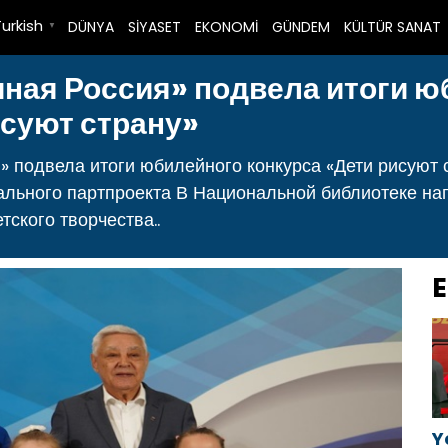
Turkish
DÜNYA
SİYASET
EKONOMİ
GÜNDEM
KÜLTÜR SANAT
▼
иная Россия» подвела итоги 
исуют страну»
» подвела итоги юбилейного конкурса «Дети рисуют 
ального партпроекта В Национальной библиотеке на
тского творчества..
E
Y