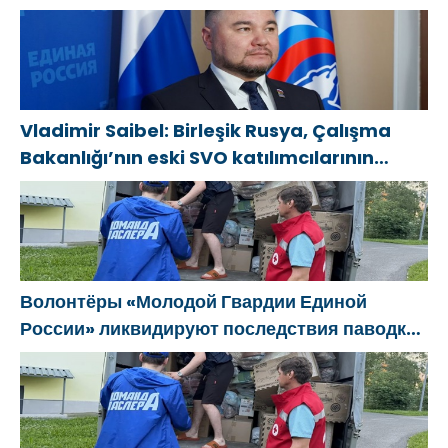
МГЕР и
Александр
сеть
«Волонтёрской
Шуваев избран
пространств
Роты» на
секретарём
для поддержки
передовую
реготделения
матерей
«Единой
Vladimir Saibel: Birleşik Rusya, Çalışma
России»
Bakanlığı’nın eski SVO katılımcılarının
sosyal sözleşme edinme sürecini
basitleştirme kararını destekliyor
Волонтёры «Молодой Гвардии Единой
России» ликвидируют последствия паводков
на Урале и Дальнем Востоке