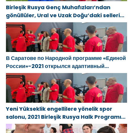
Birleşik Rusya Genç Muhafızları’ndan
gönüllüler, Ural ve Uzak Doğu’daki sellerin
sonuçlarını ortadan kaldırmaya yardımcı
oluyor
В Саратове по Народной программе «Единой
России»-2021 открылся адаптивный
спортзал «Новая высота»
Yeni Yükseklik engellilere yönelik spor
salonu, 2021 Birleşik Rusya Halk Programı
kapsamında Saratov’da açıldı