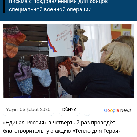
письма с поздравлениями для бойцов
специальной военной операции..
Yayın: 05 Şubat 2026
DÜNYA
G
o
o
g
l
e
News
«Единая Россия» в четвёртый раз проведёт
благотворительную акцию «Тепло для Героя»