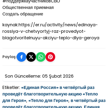
#поддержкаучастниковСВО
Общественная приемная
Создать обращение
kaynak:https://er.ru/activity/news/edinaya-
rossiya-v-chetvyortyj-raz-provedyot-
blagotvoritelnuyu-akciyu-teplo-dlya-geroya
Paylaş:
Son Güncelleme: 05 Şubat 2026
Etiketler:
«Единая Россия» в четвёртый раз
проведёт благотворительную акцию «Тепло
для Героя»
,
«Тепло для Героя»
,
в четвёртый раз
проведёт благотворительную акцию
,
Единая