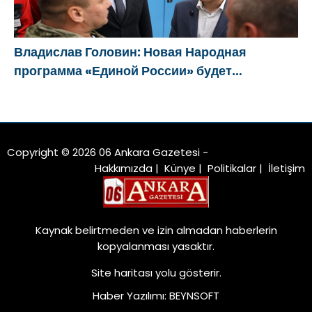
Владислав Головин: Новая Народная
программа «Единой России» будет
ориентирована на развитие
технологического суверенитета и ОПК
Copyright © 2026 06 Ankara Gazetesi -
Hakkımızda
|
Künye
|
Politikalar
|
İletişim
Kaynak belirtmeden ve izin almadan haberlerin
kopyalanması yasaktır.
Site haritası
yolu gösterir.
Haber Yazılımı
:
BEYNSOFT