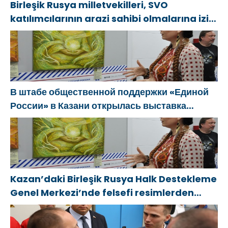
Birleşik Rusya milletvekilleri, SVO
katılımcılarının arazi sahibi olmalarına izin
verecek yasal düzenlemeler üzerinde
çalışacaklar
В штабе общественной поддержки «Единой
России» в Казани открылась выставка
философской живописи
Kazan’daki Birleşik Rusya Halk Destekleme
Genel Merkezi’nde felsefi resimlerden
oluşan bir sergi açıldı