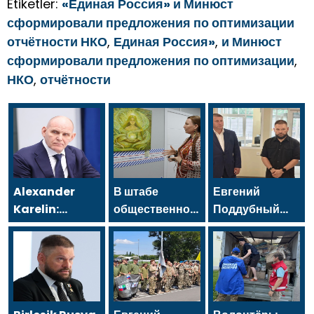
Etiketler:
«Единая Россия» и Минюст
сформировали предложения по оптимизации
отчётности НКО
,
Единая Россия»
,
и Минюст
сформировали предложения по оптимизации
,
НКО
,
отчётности
Alexander
В штабе
Евгений
Karelin:
общественной
Поддубный
Birleşik Rusya,
поддержки
поблагодарил
sporu
«Единой
добровольцев
milyonlarca
России» в
Белгородской
Rus için
Казани
области за
erişilebilir
открылась
мужество в