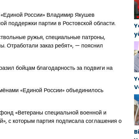
в
а «Единой России» Владимир Якушев
ой поддержки партии в Ростовской области.
Y
y
ствольные ружья, специальные патроны,
B
ы. Отработали заказ ребят», — пояснил
k
a
разил бойцам благодарность за подвиги на
Y
V
амёнами «Единой России» объединилось
C
t
 фонд «Ветераны специальной военной и
й», с которым партия подписала соглашения о
B