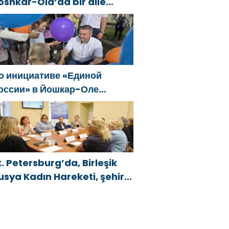
oshkar-Ola’da bir aile
estivali düzenlendi
о инициативе «Единой
оссии» в Йошкар-Оле
остоялся семейный
естиваль
t. Petersburg’da, Birleşik
usya Kadın Hareketi, şehir
enelinde kadınlara yönelik
estek programlarının
eliştirilmesi için öneriler