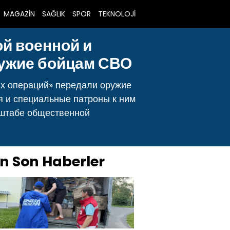
MAGAZİN
SAĞLIK
SPOR
TEKNOLOJİ
й военной и
ружие бойцам СВО
их операций» передали оружие
 и специальные патроны к ним
 штабе общественной
n Son Haberler