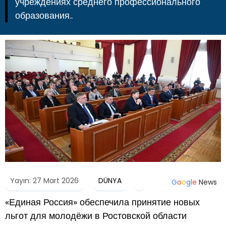
учреждениях среднего профессионального
образования..
Yayın: 27 Mart 2026
DÜNYA
G
o
o
g
l
e
News
«Единая Россия» обеспечила принятие новых
льгот для молодёжи в Ростовской области