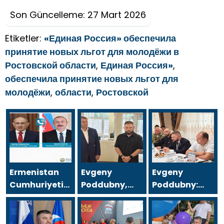
Son Güncelleme: 27 Mart 2026
Etiketler:
«Единая Россия» обеспечила
принятие новых льгот для молодёжи в
Ростовской области
,
Единая Россия»
,
обеспечила принятие новых льгот для
молодёжи
,
области
,
Ростовской
Ermenistan
Evgeny
Evgeny
Cumhuriyeti
Poddubny,
Poddubny:
Başbakanı
bombardımanda
Hava
Nikol
yaralananları
Savunma
Paşinyan,
kurtarmadaki
Kuvvetleri