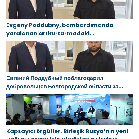
Evgeny Poddubny, bombardımanda
yaralananları kurtarmadaki
cesaretlerinden dolayı Belgorod
bölgesindeki gönüllülere teşekkür etti
Евгений Поддубный поблагодарил
добровольцев Белгородской области за
мужество в спасении пострадавших от
обстрелов
Kapsayıcı örgütler, Birleşik Rusya’nın yeni