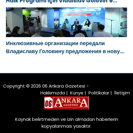
Halk Programı için Vladislav Golovin’e
teklifler sundu
Инклюзивные организации передали
Владиславу Головину предложения в новую
Народную программу «Единой России»
Copyright © 2026 06 Ankara Gazetesi -
Hakkımızda
|
Künye
|
Politikalar
|
İletişim
Kaynak belirtmeden ve izin almadan haberlerin
kopyalanması yasaktır.