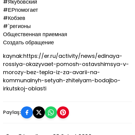
#Якубовский
#ЕРпомогает
#Кобзев
#`регионы
Общественная приемная
Создать обращение
kaynak:https://er.ru/activity/news/edinaya-
rossiya-okazyvaet-pomosh-ostavshimsya-v-
morozy-bez-tepla-iz-za-avarii-na-
kommunalnyh-setyah-zhitelyam-bodajbo-
irkutskoj-oblasti
Paylaş: