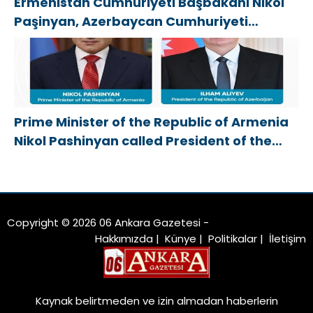
Ermenistan Cumhuriyeti Başbakanı Nikol
Paşinyan, Azerbaycan Cumhuriyeti
Cumhurbaşkanı İlham Aliyev’i aradı
Prime Minister of the Republic of Armenia
Nikol Pashinyan called President of the
Republic of Azerbaijan Ilham Aliyev
Copyright © 2026 06 Ankara Gazetesi -
Hakkımızda
|
Künye
|
Politikalar
|
İletişim
Kaynak belirtmeden ve izin almadan haberlerin