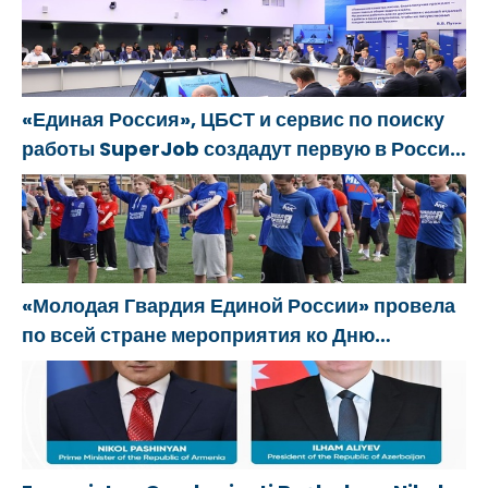
istihdamı için Rusya’da ilk uzmanlaşmış
platformu oluşturacak
«Единая Россия», ЦБСТ и сервис по поиску
работы SuperJob создадут первую в России
специализированную платформу для
трудоустройства ветеранов СВО
«Молодая Гвардия Единой России» провела
по всей стране мероприятия ко Дню
физкультурника