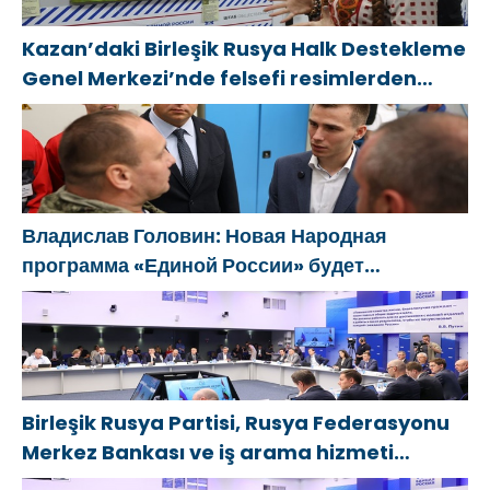
Kazan’daki Birleşik Rusya Halk Destekleme
Genel Merkezi’nde felsefi resimlerden
oluşan bir sergi açıldı
Владислав Головин: Новая Народная
программа «Единой России» будет
ориентирована на развитие
технологического суверенитета и ОПК
Birleşik Rusya Partisi, Rusya Federasyonu
Merkez Bankası ve iş arama hizmeti
SuperJob, Sovyet Askeri Bölgesi gazilerinin