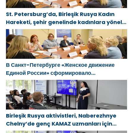
St. Petersburg’da, Birleşik Rusya Kadın
Hareketi, şehir genelinde kadınlara yönelik
destek programlarının geliştirilmesi için
öneriler hazırladı
В Санкт-Петербурге «Женское движение
Единой России» сформировало
предложения по развитию городских
программ поддержки женщин
Birleşik Rusya aktivistleri, Naberezhnye
Chelny’de genç KAMAZ uzmanları için
eğitim etkinlikleri düzenledi