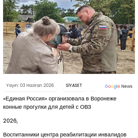
Yayın: 03 Haziran 2026
SİYASET
G
o
o
g
l
e
News
«Единая Россия» организовала в Воронеже
конные прогулки для детей с ОВЗ
2026,
Воспитанники центра реабилитации инвалидов