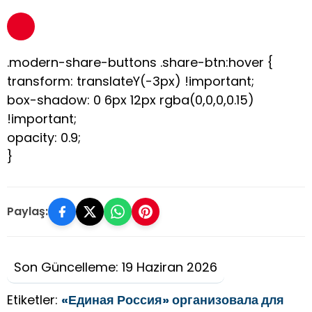
.modern-share-buttons .share-btn:hover {
transform: translateY(-3px) !important;
box-shadow: 0 6px 12px rgba(0,0,0,0.15)
!important;
opacity: 0.9;
}
Paylaş:
Son Güncelleme: 19 Haziran 2026
Etiketler:
«Единая Россия» организовала для