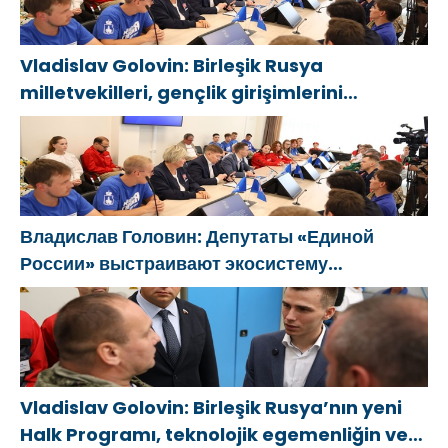
HEDEFİNE KARARLILIKLA YÜRÜYORUZ”
Vladislav Golovin: Birleşik Rusya
milletvekilleri, gençlik girişimlerini
desteklemek için bir ekosistem
oluşturuyor
Владислав Головин: Депутаты «Единой
России» выстраивают экосистему
поддержки молодёжных инициатив
Vladislav Golovin: Birleşik Rusya’nın yeni
Halk Programı, teknolojik egemenliğin ve