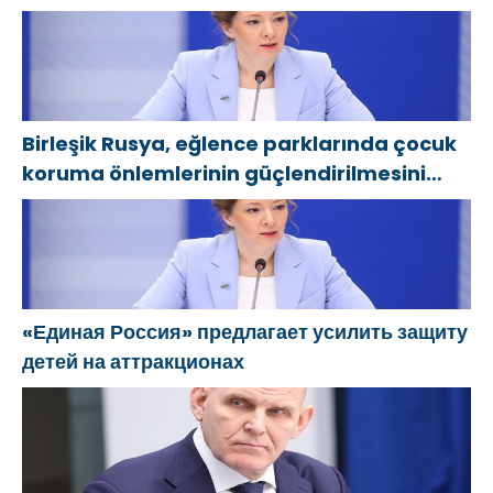
savunma sanayinin geliştirilmesine
odaklanacak
Birleşik Rusya, eğlence parklarında çocuk
koruma önlemlerinin güçlendirilmesini
öneriyor
«Единая Россия» предлагает усилить защиту
детей на аттракционах