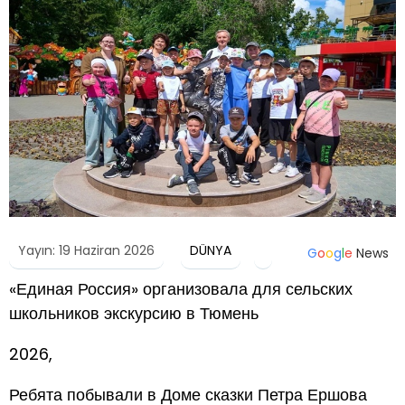
Yayın: 19 Haziran 2026
DÜNYA
G
o
o
g
l
e
News
«Единая Россия» организовала для сельских
школьников экскурсию в Тюмень
2026,
Ребята побывали в Доме сказки Петра Ершова