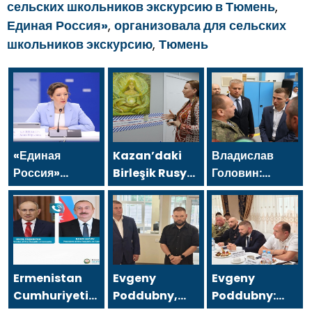
сельских школьников экскурсию в Тюмень
,
Единая Россия»
,
организовала для сельских
школьников экскурсию
,
Тюмень
«Единая
Kazan’daki
Владислав
Россия»
Birleşik Rusya
Головин:
предлагает
Halk
Новая
усилить
Destekleme
Народная
защиту детей
Genel
программа
на
Merkezi’nde
«Единой
аттракционах
felsefi
России» будет
resimlerden
ориентирована
Ermenistan
Evgeny
Evgeny
oluşan bir
на развитие
Cumhuriyeti
Poddubny,
Poddubny: