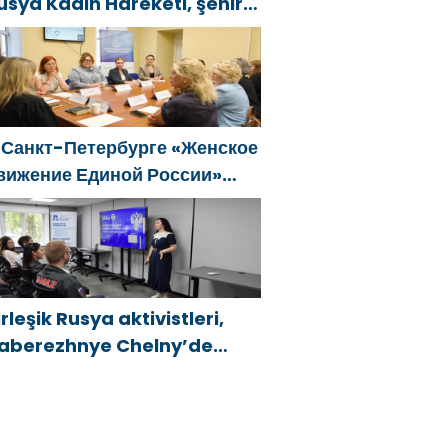
usya Kadın Hareketi, şehir
enelinde kadınlara yönelik
estek programlarının
eliştirilmesi için öneriler
azırladı
 Санкт-Петербурге «Женское
вижение Единой России»
формировало предложения
о развитию городских
рограмм поддержки женщин
irleşik Rusya aktivistleri,
aberezhnye Chelny’de
enç KAMAZ uzmanları için
ğitim etkinlikleri düzenledi