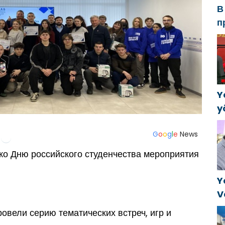
В
п
Р
а
в
Y
y
B
k
G
o
o
g
l
e
News
a
ко Дню российского студенчества мероприятия
Y
V
C
овели серию тематических встреч, игр и
t