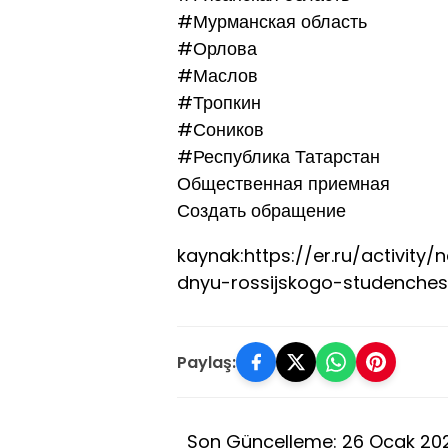
#Мурманская область
#Орлова
#Маслов
#Тропкин
#Соников
#Республика Татарстан
Общественная приемная
Создать обращение
kaynak:https://er.ru/activit
dnyu-rossijskogo-studenches
Paylaş:
Son Güncelleme: 26 Ocak 20