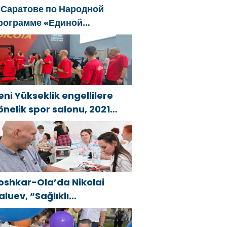
 Саратове по Народной
рограмме «Единой
оссии»-2021 открылся
даптивный спортзал «Новая
ысота»
eni Yükseklik engellilere
önelik spor salonu, 2021
irleşik Rusya Halk Programı
apsamında Saratov’da
çıldı
oshkar-Ola’da Nikolai
aluev, “Sağlıklı
umhuriyet” projesiyle
anıştı