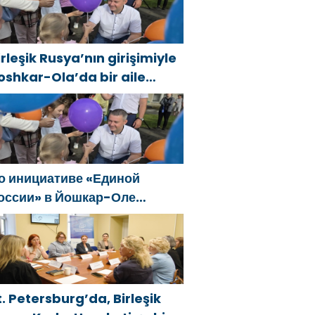
irleşik Rusya’nın girişimiyle
oshkar-Ola’da bir aile
estivali düzenlendi
о инициативе «Единой
оссии» в Йошкар-Оле
остоялся семейный
естиваль
t. Petersburg’da, Birleşik