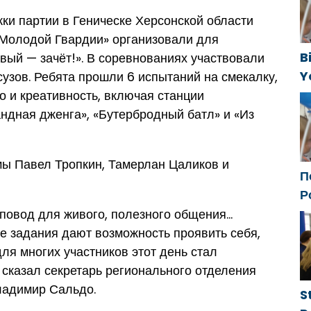
ки партии в Геническе Херсонской области
«Молодой Гвардии» организовали для
B
вый — зачёт!». В соревнованиях участвовали
Y
сузов. Ребята прошли 6 испытаний на смекалку,
f
о и креативность, включая станции
ндная дженга», «Бутербродный батл» и «Из
ы Павел Тропкин, Тамерлан Цаликов и
П
Р
с
повод для живого, полезного общения…
ф
ие задания дают возможность проявить себя,
для многих участников этот день стал
сказал секретарь регионального отделения
ладимир Сальдо.
S