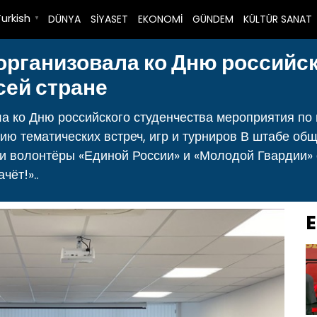
Turkish
DÜNYA
SİYASET
EKONOMİ
GÜNDEM
KÜLTÜR SANAT
▼
организовала ко Дню российс
сей стране
а ко Дню российского студенчества мероприятия по 
ию тематических встреч, игр и турниров В штабе об
ти волонтёры «Единой России» и «Молодой Гвардии» 
чёт!»..
E