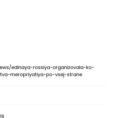
y/news/edinaya-rossiya-organizovala-ko-
tva-meropriyatiya-po-vsej-strane
26