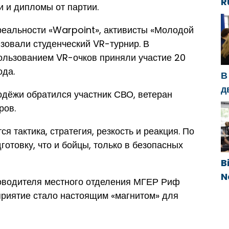
R
и и дипломы от партии.
g
d
 реальности «Warpoint», активисты «Молодой
g
зовали студенческий VR-турнир. В
h
ользованием VR-очков приняли участие 20
ода.
В
д
одёжи обратился участник СВО, ветеран
с
ров.
п
п
я тактика, стратегия, резкость и реакция. По
готовку, что и бойцы, только в безопасных
B
N
оводителя местного отделения МГЕР Риф
g
приятие стало настоящим «магнитом» для
e