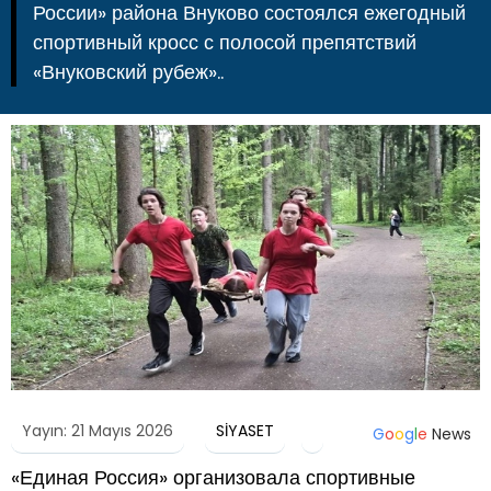
России» района Внуково состоялся ежегодный
спортивный кросс с полосой препятствий
«Внуковский рубеж»..
Yayın: 21 Mayıs 2026
SİYASET
G
o
o
g
l
e
News
«Единая Россия» организовала спортивные