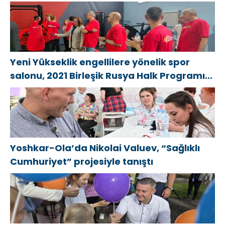
спортзал «Новая высота»
Yeni Yükseklik engellilere yönelik spor
salonu, 2021 Birleşik Rusya Halk Programı
kapsamında Saratov’da açıldı
Yoshkar-Ola’da Nikolai Valuev, “Sağlıklı
Cumhuriyet” projesiyle tanıştı