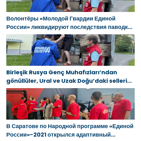
Волонтёры «Молодой Гвардии Единой
России» ликвидируют последствия паводков
на Урале и Дальнем Востоке
Birleşik Rusya Genç Muhafızları’ndan
gönüllüler, Ural ve Uzak Doğu’daki sellerin
sonuçlarını ortadan kaldırmaya yardımcı
oluyor
В Саратове по Народной программе «Единой
России»-2021 открылся адаптивный