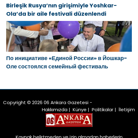
Birleşik Rusya’nın girişimiyle Yoshkar-
Ola’da bir aile festivali düzenlendi
По инициативе «Единой России» в Йошкар-
Оле состоялся семейный фестиваль
Copyright © 2026 06 Ankara Gazetesi -
Hakkımızda
|
Künye
|
Politikalar
|
İletişim
Kaynak belirtmeden ve izin almadan haberlerin