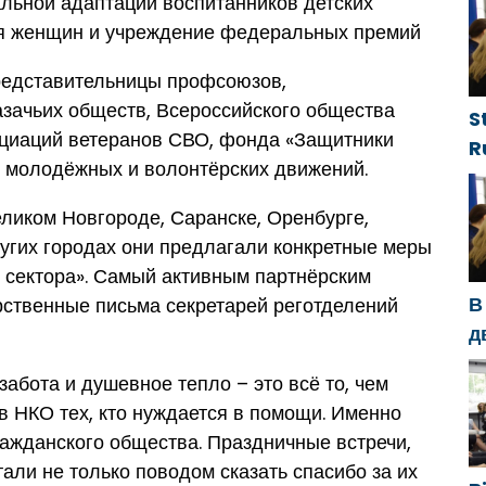
льной адаптации воспитанников детских
ф
ия женщин и учреждение федеральных премий
представительницы профсоюзов,
азачьих обществ, Всероссийского общества
S
оциаций ветеранов СВО, фонда «Защитники
R
, молодёжных и волонтёрских движений.
g
d
ликом Новгороде, Саранске, Оренбурге,
g
ругих городах они предлагали конкретные меры
h
 сектора». Самый активным партнёрским
В
рственные письма секретарей реготделений
д
с
абота и душевное тепло – это всё то, чем
п
 НКО тех, кто нуждается в помощи. Именно
п
ажданского общества. Праздничные встречи,
али не только поводом сказать спасибо за их