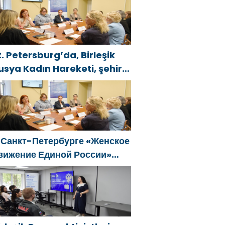
естиваль
t. Petersburg’da, Birleşik
usya Kadın Hareketi, şehir
enelinde kadınlara yönelik
estek programlarının
eliştirilmesi için öneriler
azırladı
 Санкт-Петербурге «Женское
вижение Единой России»
формировало предложения
о развитию городских
рограмм поддержки женщин