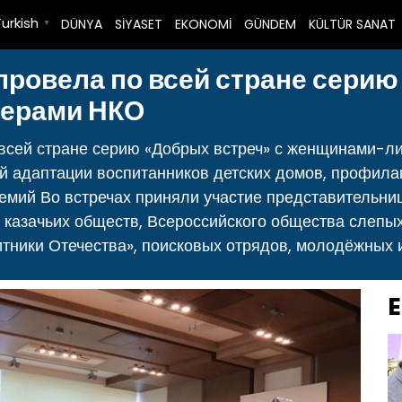
Turkish
DÜNYA
SİYASET
EKONOMİ
GÜNDEM
KÜLTÜR SANAT
▼
провела по всей стране серию
ерами НКО
 всей стране серию «Добрых встреч» с женщинами-л
й адаптации воспитанников детских домов, профила
мий Во встречах приняли участие представительни
 казачьих обществ, Всероссийского общества слепы
ники Отечества», поисковых отрядов, молодёжных и
E