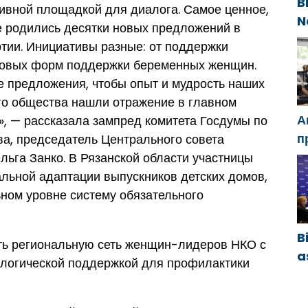
B
ктивной площадкой для диалога. Самое ценное,
N
е родились десятки новых предложений в
g
тии. Инициативы разные: от поддержки
e
 новых форм поддержки беременных женщин.
е предложения, чтобы опыт и мудрость наших
о общества нашли отражение в главном
А
, — рассказала зампред комитета Госдумы по
п
а, председатель Центрального совета
Ч
льга Занко. В Рязанской области участницы
м
льной адаптации выпускников детских домов,
с
ном уровне систему обязательного
B
ь региональную сеть женщин-лидеров НКО с
a
ологической поддержкой для профилактики
y
ö