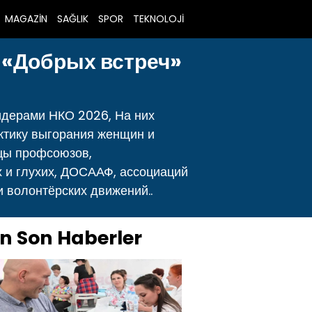
MAGAZİN
SAĞLIK
SPOR
TEKNOLOJİ
 «Добрых встреч»
идерами НКО 2026, На них
ктику выгорания женщин и
цы профсоюзов,
х и глухих, ДОСААФ, ассоциаций
 волонтёрских движений..
n Son Haberler