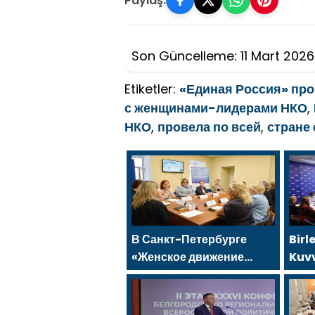
Paylaş:
Son Güncelleme: 11 Mart 2026
Etiketler:
«Единая Россия» про
с женщинами-лидерами НКО
,
НКО
,
провела по всей
,
стране
В Санкт-Петербурге
Birl
«Женское движение
Kuvv
Единой России»
aile
сформировало
hük
предложения по
önl