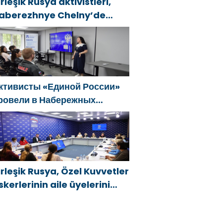
irleşik Rusya aktivistleri,
aberezhnye Chelny’de
enç KAMAZ uzmanları için
ğitim etkinlikleri düzenledi
ктивисты «Единой России»
ровели в Набережных
елнах просветительские
ероприятия для молодых
пециалистов КАМАЗа
irleşik Rusya, Özel Kuvvetler
skerlerinin aile üyelerini
eni hükümet destek
nlemleri hakkında