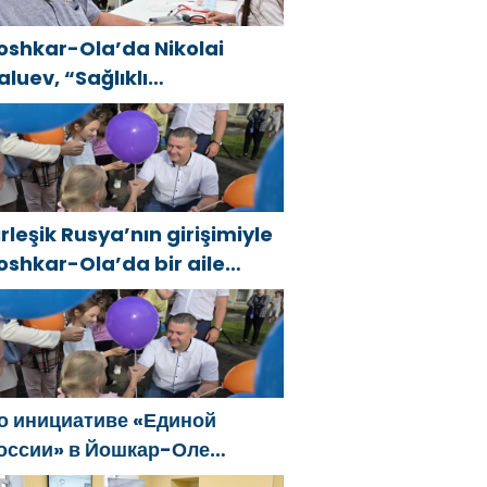
oshkar-Ola’da Nikolai
aluev, “Sağlıklı
umhuriyet” projesiyle
anıştı
irleşik Rusya’nın girişimiyle
oshkar-Ola’da bir aile
estivali düzenlendi
о инициативе «Единой
оссии» в Йошкар-Оле
остоялся семейный