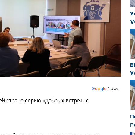
Y
V
C
t
B
Y
f
G
o
o
g
l
e
News
ей стране серию «Добрых встреч» с
П
Р
с