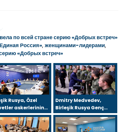
вела по всей стране серию «Добрых встреч»
Единая Россия»
,
женщинами-лидерами
,
 серию «Добрых встреч»
eşik Rusya, Özel
Dmitry Medvedev,
etler askerlerinin
Birleşik Rusya Genç
 üyelerini yeni
Muhafızları ve Gönüllü
ümet destek
Bölüğü’nden
emleri hakkında
gönüllüleri cephe