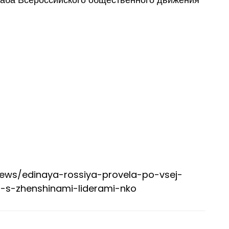
y/news/edinaya-rossiya-provela-po-vsej-
h-s-zhenshinami-liderami-nko