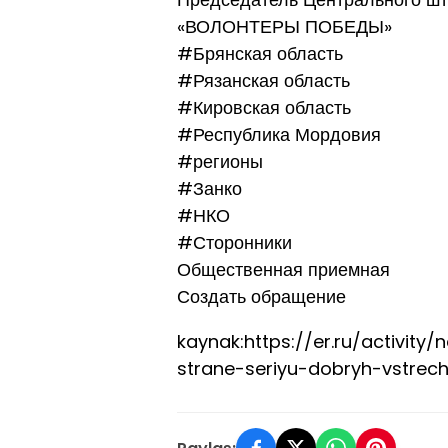
«ВОЛОНТЕРЫ ПОБЕДЫ»
#Брянская область
#Рязанская область
#Кировская область
#Республика Мордовия
#регионы
#Занко
#НКО
#Сторонники
Общественная приемная
Создать обращение
kaynak:https://er.ru/activit
strane-seriyu-dobryh-vstrec