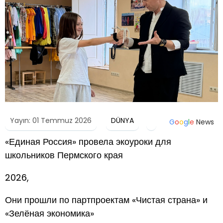
Yayın: 01 Temmuz 2026
DÜNYA
G
o
o
g
l
e
News
«Единая Россия» провела экоуроки для
школьников Пермского края
2026,
Они прошли по партпроектам «Чистая страна» и
«Зелёная экономика»