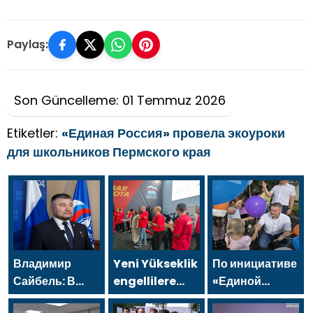
Paylaş:
Son Güncelleme: 01 Temmuz 2026
Etiketler:
«Единая Россия» провела экоуроки
для школьников Пермского края
Владимир
Yeni Yükseklik
По инициативе
Сайбель: В
engellilere
«Единой
«Единой
yönelik spor
России» в