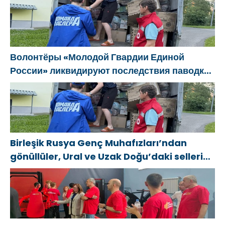
basitleştirme kararını destekliyor
Волонтёры «Молодой Гвардии Единой
России» ликвидируют последствия паводков
на Урале и Дальнем Востоке
Birleşik Rusya Genç Muhafızları’ndan
gönüllüler, Ural ve Uzak Doğu’daki sellerin
sonuçlarını ortadan kaldırmaya yardımcı
oluyor