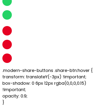
.modern-share-buttons .share-btn:hover {
transform: translateY(-3px) !important;
box-shadow: 0 6px 12px rgba(0,0,0,0.15)
!important;
opacity: 0.9;
}