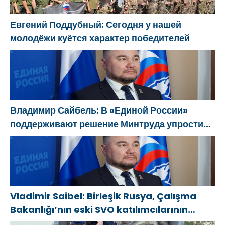
Евгений Поддубный: Сегодня у нашей
молодёжи куётся характер победителей
Владимир Сайбель: В «Единой России»
поддерживают решение Минтруда упростить
для бывших участников СВО получение
соцконтракта
Vladimir Saibel: Birleşik Rusya, Çalışma
Bakanlığı’nın eski SVO katılımcılarının
sosyal sözleşme edinme sürecini