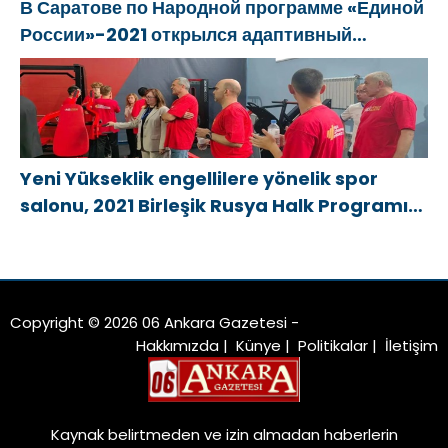
В Саратове по Народной программе «Единой
России»-2021 открылся адаптивный
спортзал «Новая высота»
Yeni Yükseklik engellilere yönelik spor
salonu, 2021 Birleşik Rusya Halk Programı
kapsamında Saratov’da açıldı
Copyright © 2026 06 Ankara Gazetesi -
Hakkımızda
|
Künye
|
Politikalar
|
İletişim
Kaynak belirtmeden ve izin almadan haberlerin