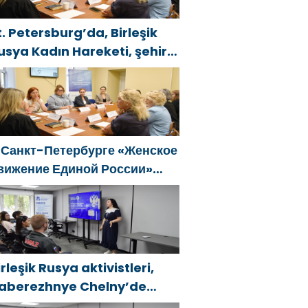
t. Petersburg’da, Birleşik
usya Kadın Hareketi, şehir
enelinde kadınlara yönelik
estek programlarının
eliştirilmesi için öneriler
azırladı
 Санкт-Петербурге «Женское
вижение Единой России»
формировало предложения
о развитию городских
рограмм поддержки женщин
irleşik Rusya aktivistleri,
aberezhnye Chelny’de
enç KAMAZ uzmanları için