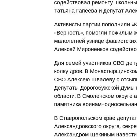
содействовал ремонту школьных
Татьяна Гапеева и депутат Але
Активисты партии пополнили «К
«Верность», помогли пожилым ж
малолетней узнице фашистских 
Алексей Мироненков содейство
Для семей участников СВО депу
колку дров. В Монастырщинском
СВО Алексею Швалеву с отсыпк
Депутаты Дорогобужской Думы
области. В Смоленском округе 
памятника воинам-односельчан
В Ставропольском крае депута
Александровского округа, секр
Александром Щекиным навестил