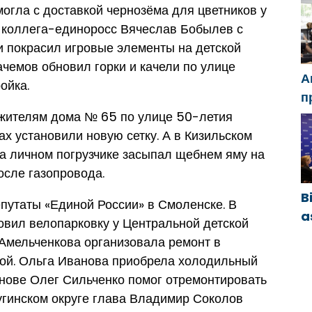
огла с доставкой чернозёма для цветников у
e
ё коллега-единоросс Вячеслав Бобылев с
 покрасил игровые элементы на детской
ачемов обновил горки и качели по улице
А
ойка.
п
Ч
 жителям дома № 65 по улице 50-летия
м
ах установили новую сетку. А в Кизильском
с
на личном погрузчике засыпал щебнем яму на
осле газопровода.
B
путаты «Единой России» в Смоленске. В
a
овил велопарковку у Центральной детской
y
 Амельченкова организовала ремонт в
ö
кой. Ольга Иванова приобрела холодильный
b
ове Олег Сильченко помог отремонтировать
угинском округе глава Владимир Соколов