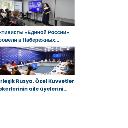
ğitim etkinlikleri düzenledi
ктивисты «Единой России»
ровели в Набережных
елнах просветительские
ероприятия для молодых
пециалистов КАМАЗа
irleşik Rusya, Özel Kuvvetler
skerlerinin aile üyelerini
eni hükümet destek
nlemleri hakkında
ilgilendirdi