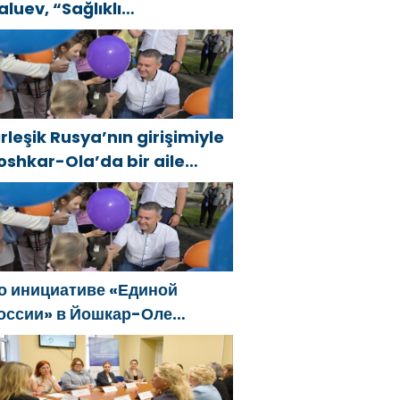
aluev, “Sağlıklı
umhuriyet” projesiyle
anıştı
irleşik Rusya’nın girişimiyle
oshkar-Ola’da bir aile
estivali düzenlendi
о инициативе «Единой
оссии» в Йошкар-Оле
остоялся семейный
естиваль