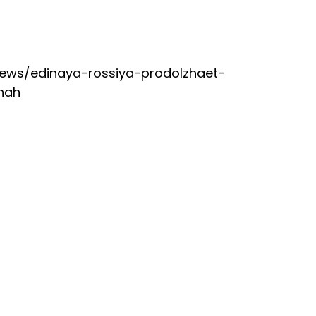
y/news/edinaya-rossiya-prodolzhaet-
nah