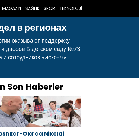
MAGAZİN
SAĞLIK
SPOR
TEKNOLOJİ
ел в регионах
ртии оказывают поддержку
в и дворов В детском саду №73
 и сотрудников «Иско-Ч»
n Son Haberler
oshkar-Ola’da Nikolai