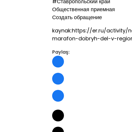
#Ставропольский край
Общественная приемная
Создать обращение
kaynak:https://er.ru/activit
marafon-dobryh-del-v-regio
Paylaş: