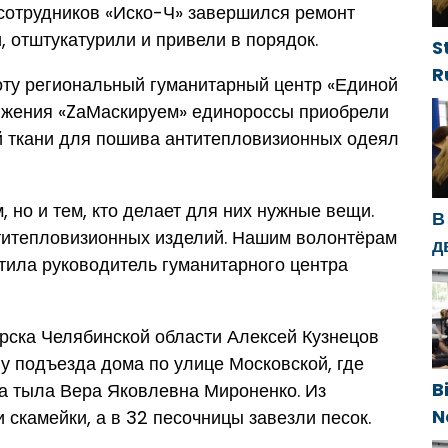
сотрудников «Иско-Ч» завершился ремонт
, отштукатурили и привели в порядок.
S
R
оту региональный гуманитарный центр «Единой
g
вижения «ZаМаскируем» единороссы приобрели
d
й ткани для пошива антитепловизионных одеял
g
h
 но и тем, кто делает для них нужные вещи.
В
нтитепловизионных изделий. Нашим волонтёрам
д
тила руководитель гуманитарного центра
с
п
п
рска Челябинской области Алексей Кузнецов
 у подъезда дома по улице Московской, где
B
а тыла Вера Яковлевна Мироненко. Из
N
 скамейки, а в 32 песочницы завезли песок.
g