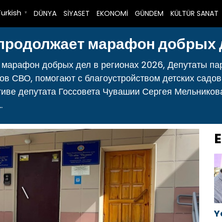
Turkish
DÜNYA
SİYASET
EKONOMİ
GÜNDEM
KÜLTÜR SANAT
▼
продолжает марафон добрых д
 марафон добрых дел в регионах 2026, Депутаты па
ов СВО, помогают с благоустройством детских садо
тиве депутата Госсовета Чувашии Сергея Мельникова
.
E
Y