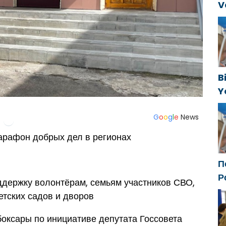
V
C
t
B
Y
f
G
o
o
g
l
e
News
арафон добрых дел в регионах
П
Р
ддержку волонтёрам, семьям участников СВО,
с
етских садов и дворов
ф
оксары по инициативе депутата Госсовета