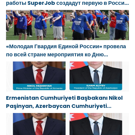
работы SuperJob создадут первую в России
специализированную платформу для
трудоустройства ветеранов СВО
«Молодая Гвардия Единой России» провела
по всей стране мероприятия ко Дню
физкультурника
Ermenistan Cumhuriyeti Başbakanı Nikol
Paşinyan, Azerbaycan Cumhuriyeti
Cumhurbaşkanı İlham Aliyev’i aradı