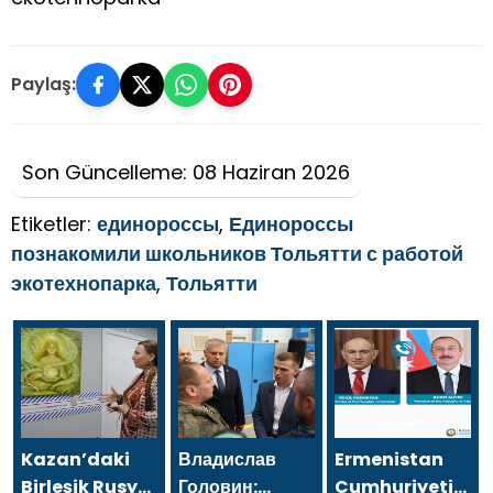
Paylaş:
Son Güncelleme: 08 Haziran 2026
Etiketler:
единороссы
,
Единороссы
познакомили школьников Тольятти с работой
экотехнопарка
,
Тольятти
Kazan’daki
Владислав
Ermenistan
Birleşik Rusya
Головин:
Cumhuriyeti