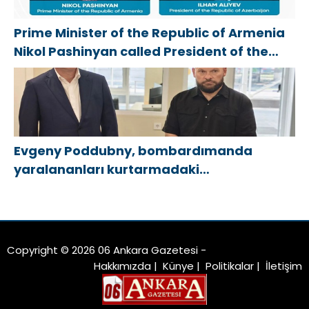
Prime Minister of the Republic of Armenia
Nikol Pashinyan called President of the
Republic of Azerbaijan Ilham Aliyev
Evgeny Poddubny, bombardımanda
yaralananları kurtarmadaki
cesaretlerinden dolayı Belgorod
bölgesindeki gönüllülere teşekkür etti
Copyright © 2026 06 Ankara Gazetesi -
Hakkımızda
|
Künye
|
Politikalar
|
İletişim