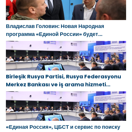
Владислав Головин: Новая Народная
программа «Единой России» будет
ориентирована на развитие
технологического суверенитета и ОПК
Birleşik Rusya Partisi, Rusya Federasyonu
Merkez Bankası ve iş arama hizmeti
SuperJob, Sovyet Askeri Bölgesi gazilerinin
istihdamı için Rusya’da ilk uzmanlaşmış
platformu oluşturacak
«Единая Россия», ЦБСТ и сервис по поиску