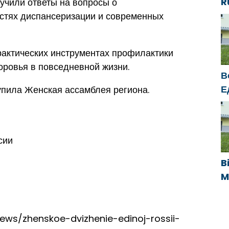
R
учили ответы на вопросы о
e
стях диспансеризации и современных
s
s
рактических инструментах профилактики
k
оровья в повседневной жизни.
В
Е
пила Женская ассамблея региона.
п
У
сии
B
M
U
s
k
/news/zhenskoe-dvizhenie-edinoj-rossii-