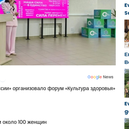
E
S
ü
Е
В
к
G
o
o
g
l
e
News
сии» организовало форум «Культура здоровья»
E
g
k
и около 100 женщин