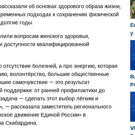
ассказали об основах здорового образа жизни,
временных подходах к сохранению физической
 долгие годы.
Е
у
лили вопросам женского здоровья,
х
 и доступности квалифицированной
 отсутствие болезней, а про энергию, которая
сию, волонтёрство, большие общественные
В
ошее самочувствие — это результат
Р
й поддержки: от ранней профилактики до
р
задача — сделать этот выбор лёгким и
д
, — рассказала заместитель регионального
п
нское движение Единой России» в
на Скабардина.
V