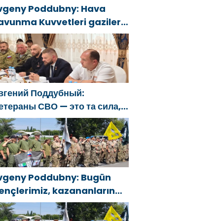
vgeny Poddubny: Hava
avunma Kuvvetleri gazileri,
lkeyi değiştirecek güçtür
вгений Поддубный:
етераны СВО — это та сила,
оторая изменит страну
vgeny Poddubny: Bugün
ençlerimiz, kazananların
arakterini şekillendiriyor