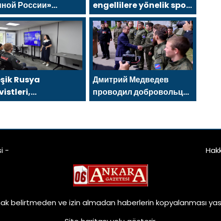
иной России»
engellilere yönelik spor
держивают решение
salonu, 2021 Birleşik
руда упростить для
Rusya Halk Programı
ших участников СВО
kapsamında
чение соцконтракта
Saratov’da açıldı
eşik Rusya
Дмитрий Медведев
vistleri,
проводил добровольцев
erezhnye Chelny’de
МГЕР и «Волонтёрской
ç KAMAZ uzmanları
Роты» на передовую
 eğitim etkinlikleri
enledi
i -
Hak
ak belirtmeden ve izin almadan haberlerin kopyalanması yasa