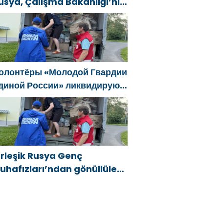
usya, Çalışma Bakanlığı’nın
ski SVO katılımcılarının
osyal sözleşme edinme
ürecini basitleştirme
ararını destekliyor
олонтёры «Молодой Гвардии
диной России» ликвидируют
оследствия паводков на
рале и Дальнем Востоке
irleşik Rusya Genç
uhafızları’ndan gönüllüler,
ral ve Uzak Doğu’daki
ellerin sonuçlarını ortadan
aldırmaya yardımcı oluyor