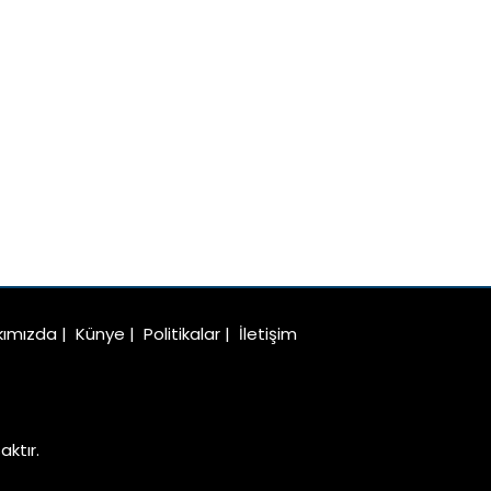
kımızda
|
Künye
|
Politikalar
|
İletişim
ktır.