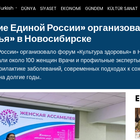
Turkish
DÜNYA
SİYASET
EKONOMİ
GÜNDEM
KÜLTÜR SANAT
▼
ие Единой России» организов
ья» в Новосибирске
оссии» организовало форум «Культура здоровья» в 
али около 100 женщин Врачи и профильные эксперты
офилактике заболеваний, современных подходах к с
на долгие годы..
E