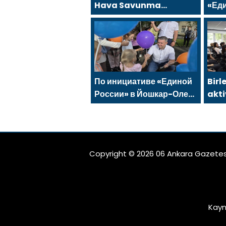
Hava Savunma
«Ед
Kuvvetleri gazileri,
под
ülkeyi değiştirecek
Минт
güçtür
быв
полу
По инициативе «Единой
Birl
России» в Йошкар-Оле
akti
состоялся семейный
Nab
фестиваль
gen
için
düz
Copyright © 2026 06 Ankara Gazetes
Kayn