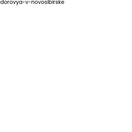
zdorovya-v-novosibirske