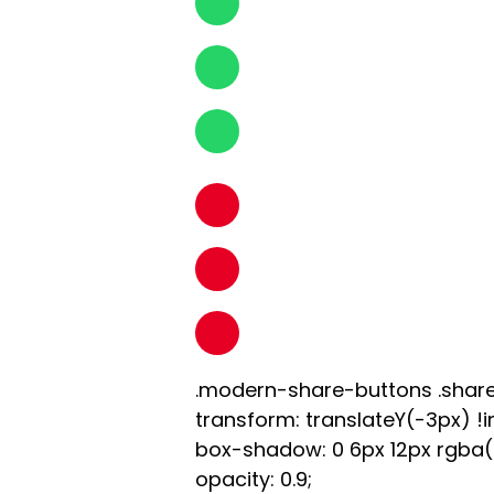
.modern-share-buttons .share
transform: translateY(-3px) !
box-shadow: 0 6px 12px rgba(0,
opacity: 0.9;