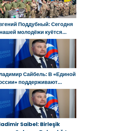
вгений Поддубный: Сегодня
 нашей молодёжи куётся
арактер победителей
ладимир Сайбель: В «Единой
оссии» поддерживают
ешение Минтруда упростить
ля бывших участников СВО
олучение соцконтракта
ladimir Saibel: Birleşik