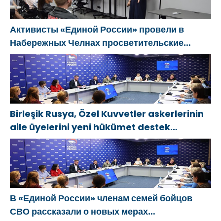
Активисты «Единой России» провели в
Набережных Челнах просветительские
мероприятия для молодых специалистов
КАМАЗа
Birleşik Rusya, Özel Kuvvetler askerlerinin
aile üyelerini yeni hükümet destek
önlemleri hakkında bilgilendirdi
В «Единой России» членам семей бойцов
СВО рассказали о новых мерах