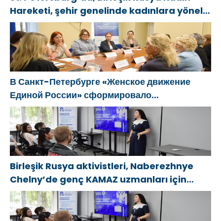
Hareketi, şehir genelinde kadınlara yönelik
destek programlarının geliştirilmesi için
öneriler hazırladı
В Санкт-Петербурге «Женское движение
Единой России» сформировало
предложения по развитию городских
программ поддержки женщин
Birleşik Rusya aktivistleri, Naberezhnye
Chelny’de genç KAMAZ uzmanları için
eğitim etkinlikleri düzenledi