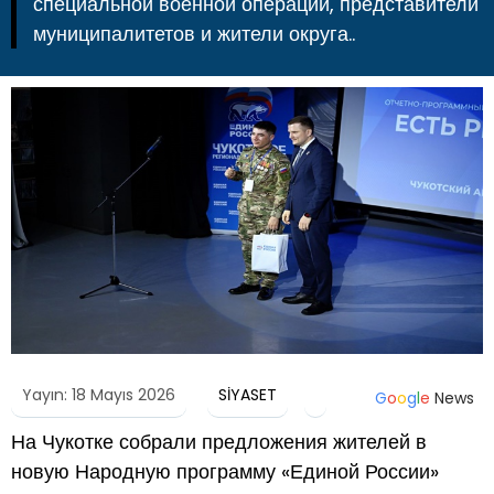
специальной военной операции, представители
муниципалитетов и жители округа..
Yayın: 18 Mayıs 2026
SİYASET
G
o
o
g
l
e
News
На Чукотке собрали предложения жителей в
новую Народную программу «Единой России»