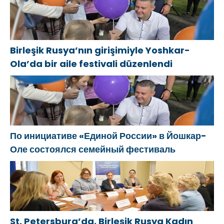
женщин
Birleşik
Всероссийский
модель
Rusya’nın
турнир
трудоустройства
bölgesel
«Единой
для людей с
şubesinin
России»
инвалидностью
Birleşik Rusya’nın girişimiyle Yoshkar-
sekreterliğine
«Шахматы для
с учётом опыта
Ola’da bir aile festivali düzenlendi
seçildi
СВОих»
регионов
По инициативе «Единой России» в Йошкар-
Оле состоялся семейный фестиваль
St. Petersburg’da, Birleşik Rusya Kadın