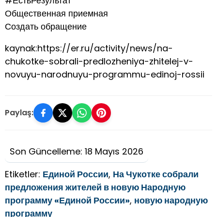
#ЕстьРезультат
Общественная приемная
Создать обращение
kaynak:https://er.ru/activity/news/na-
chukotke-sobrali-predlozheniya-zhitelej-v-
novuyu-narodnuyu-programmu-edinoj-rossii
Paylaş:
Son Güncelleme: 18 Mayıs 2026
Etiketler:
Единой России
,
На Чукотке собрали
предложения жителей в новую Народную
программу «Единой России»
,
новую народную
программу