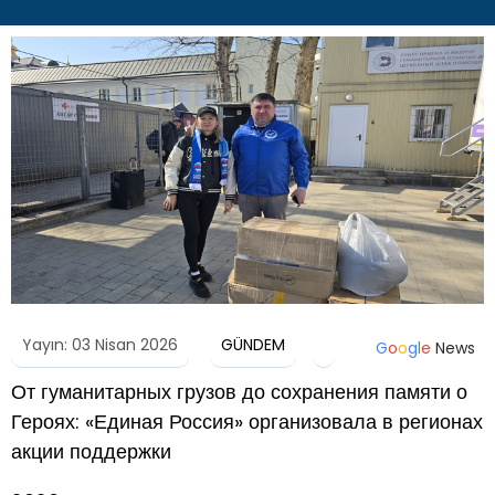
Yayın: 03 Nisan 2026
GÜNDEM
G
o
o
g
l
e
News
От гуманитарных грузов до сохранения памяти о
Героях: «Единая Россия» организовала в регионах
акции поддержки