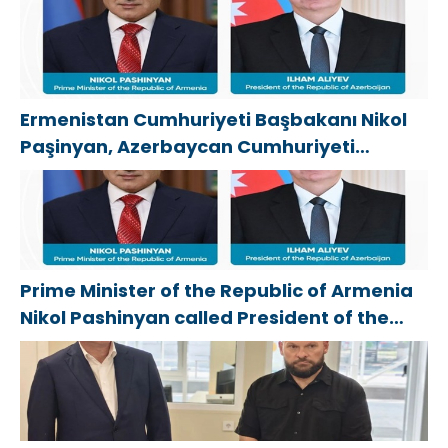
физкультурника
Ermenistan Cumhuriyeti Başbakanı Nikol
Paşinyan, Azerbaycan Cumhuriyeti
Cumhurbaşkanı İlham Aliyev’i aradı
Prime Minister of the Republic of Armenia
Nikol Pashinyan called President of the
Republic of Azerbaijan Ilham Aliyev