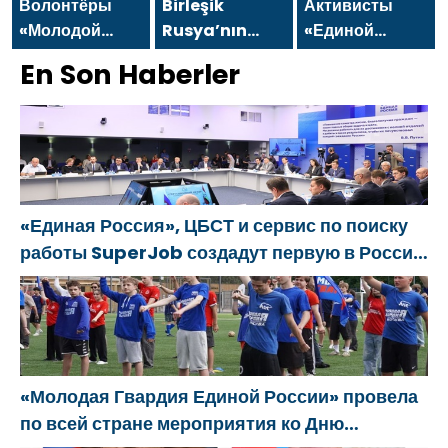
спасении
söndürücüler
победителей
Волонтёры
Birleşik
Активисты
пострадавших
ve
«Молодой
Rusya’nın
«Единой
от обстрелов
jeneratörler
Гвардии
girişimiyle
России»
En Son Haberler
konusunda
Единой
Yoshkar-
провели в
yardımcı
России»
Ola’da bir aile
Набережных
olacak
ликвидируют
festivali
Челнах
последствия
düzenlendi
просветительски
паводков на
мероприятия
Урале и
для молодых
«Единая Россия», ЦБСТ и сервис по поиску
Дальнем
специалистов
работы SuperJob создадут первую в России
Востоке
КАМАЗа
специализированную платформу для
трудоустройства ветеранов СВО
«Молодая Гвардия Единой России» провела
по всей стране мероприятия ко Дню