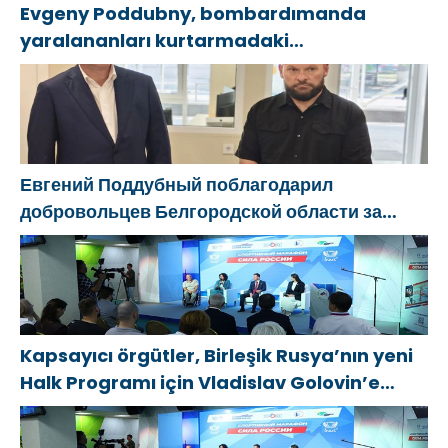
Evgeny Poddubny, bombardımanda
yaralananları kurtarmadaki
cesaretlerinden dolayı Belgorod
bölgesindeki gönüllülere teşekkür etti
Евгений Поддубный поблагодарил
добровольцев Белгородской области за
мужество в спасении пострадавших от
обстрелов
Kapsayıcı örgütler, Birleşik Rusya’nın yeni
Halk Programı için Vladislav Golovin’e
teklifler sundu