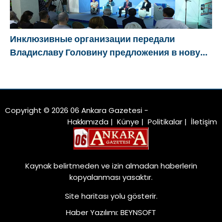
Инклюзивные организации передали
Владиславу Головину предложения в новую
Народную программу «Единой России»
Copyright © 2026 06 Ankara Gazetesi -
Hakkımızda
|
Künye
|
Politikalar
|
İletişim
Kaynak belirtmeden ve izin almadan haberlerin
kopyalanması yasaktır.
Site haritası
yolu gösterir.
Haber Yazılımı
:
BEYNSOFT