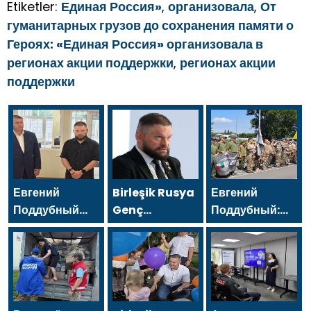
Etiketler:
Единая Россия»
,
организовала
,
От
гуманитарных грузов до сохранения памяти о
Героях: «Единая Россия» организовала в
регионах акции поддержки
,
регионах акции
поддержки
Евгений
Birleşik Rusya
Евгений
Поддубный
Genç
Поддубный:
поблагодарил
Muhafızları’ndan
Сегодня у
добровольцев
gönüllüler,
нашей
Белгородской
Belgorod
молодёжи
области за
sakinlerine
куётся
мужество в
yangın
характер