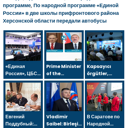
программе
,
По народной программе «Единой
России» в две школы прифронтового района
Херсонской области передали автобусы
«Единая
Prime Minister
Kapsayıcı
Россия», ЦБСТ
of the
örgütler,
и сервис по
Republic of
Birleşik
поиску работы
Armenia Nikol
Rusya’nın yeni
SuperJob
Pashinyan
Halk Programı
создадут
called
için Vladislav
первую в
President of
Golovin’e
России
the Republic
teklifler sundu
Евгений
Vladimir
В Саратове по
специализированную
of Azerbaijan
Поддубный:
Saibel: Birleşik
Народной