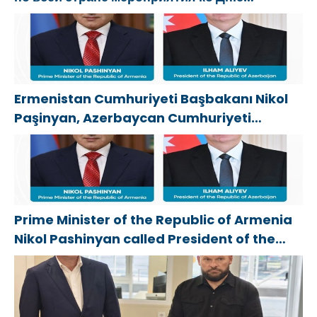
физкультурника
Ermenistan Cumhuriyeti Başbakanı Nikol
Paşinyan, Azerbaycan Cumhuriyeti
Cumhurbaşkanı İlham Aliyev’i aradı
Prime Minister of the Republic of Armenia
Nikol Pashinyan called President of the
Republic of Azerbaijan Ilham Aliyev