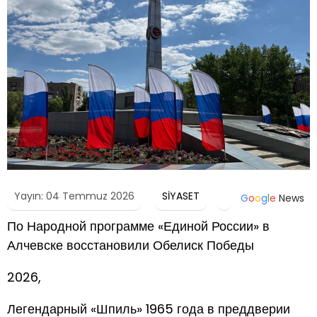
Yayın: 04 Temmuz 2026
SİYASET
G
o
o
g
l
e
News
По Народной программе «Единой России» в
Алчевске восстановили Обелиск Победы
2026,
Легендарный «Шпиль» 1965 года в преддверии