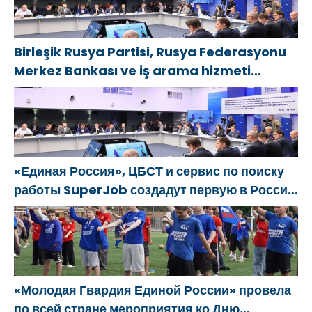
Birleşik Rusya Partisi, Rusya Federasyonu
Merkez Bankası ve iş arama hizmeti
SuperJob, Sovyet Askeri Bölgesi gazilerinin
istihdamı için Rusya’da ilk uzmanlaşmış
platformu oluşturacak
«Единая Россия», ЦБСТ и сервис по поиску
работы SuperJob создадут первую в России
специализированную платформу для
трудоустройства ветеранов СВО
«Молодая Гвардия Единой России» провела
по всей стране мероприятия ко Дню