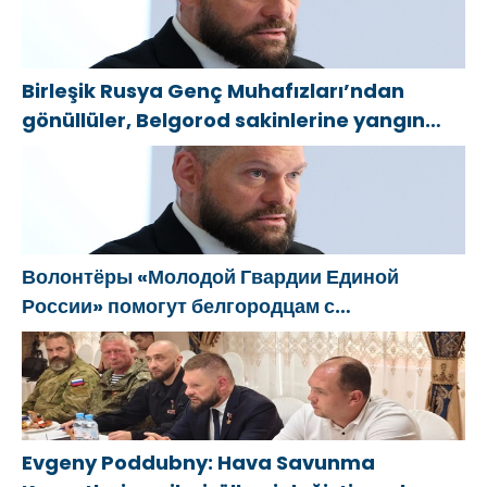
Birleşik Rusya Genç Muhafızları’ndan
gönüllüler, Belgorod sakinlerine yangın
söndürücüler ve jeneratörler konusunda
yardımcı olacak
Волонтёры «Молодой Гвардии Единой
России» помогут белгородцам с
огнетушителями и генераторами
Evgeny Poddubny: Hava Savunma