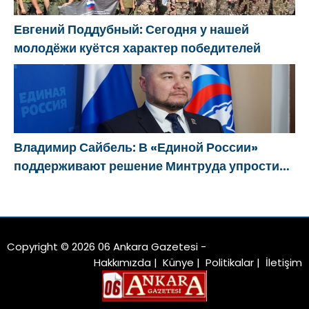
Евгений Поддубный: Сегодня у нашей
молодёжи куётся характер победителей
Владимир Сайбель: В «Единой России»
поддерживают решение Минтруда упростить
для бывших участников СВО получение
соцконтракта
Copyright © 2026 06 Ankara Gazetesi -
Hakkımızda
|
Künye
|
Politikalar
|
İletişim