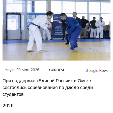
Yayın: 03 Mart 2026
GÜNDEM
G
o
o
g
l
e
News
При поддержке «Единой России» в Омске
состоялись соревнования по дзюдо среди
студентов
2026,