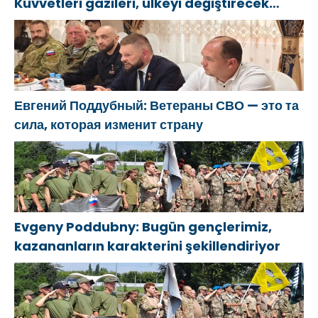
Kuvvetleri gazileri, ülkeyi değiştirecek
güçtür
Евгений Поддубный: Ветераны СВО — это та
сила, которая изменит страну
Evgeny Poddubny: Bugün gençlerimiz,
kazananların karakterini şekillendiriyor