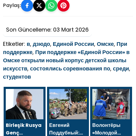
Paylaş:
Son Güncelleme: 03 Mart 2026
Etiketler:
в
,
дзюдо
,
Единой России
,
Омске
,
При
поддержке
,
При поддержке «Единой России» в
Омске открыли новый корпус детской школы
искусств
,
состоялись соревнования по
,
среди
,
студентов
Birleşik Rusya
Евгений
Волонтёры
Genç
Поддубный:
«Молодой