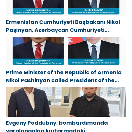
Ermenistan Cumhuriyeti Başbakanı Nikol
Paşinyan, Azerbaycan Cumhuriyeti
Cumhurbaşkanı İlham Aliyev’i aradı
Prime Minister of the Republic of Armenia
Nikol Pashinyan called President of the
Republic of Azerbaijan Ilham Aliyev
Evgeny Poddubny, bombardımanda
yaralananları kurtarmadaki