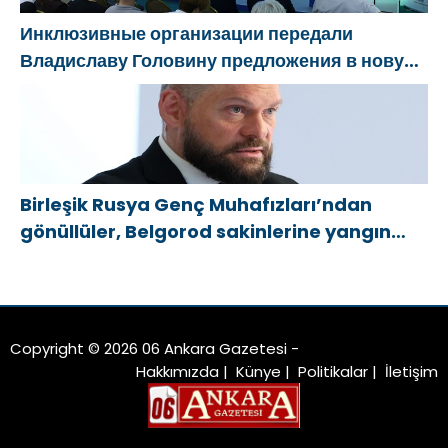
Инклюзивные организации передали
Владиславу Головину предложения в новую
Народную программу «Единой России»
Birleşik Rusya Genç Muhafızları’ndan
gönüllüler, Belgorod sakinlerine yangın
söndürücüler ve jeneratörler konusunda
yardımcı olacak
Copyright © 2026 06 Ankara Gazetesi -
Hakkımızda
|
Künye
|
Politikalar
|
İletişim