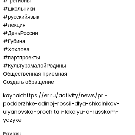
#`регионы
#школьники
#русскийязык
#лекция
#ДеньРоссии
#Губина
#Хохлова
#партпроекты
#КультурамалойРодины
Общественная приемная
Создать обращение
kaynak:https://er.ru/activity/news/pri-
podderzhke-edinoj-rossii-dlya-shkolnikov-
ulyanovska-prochitali-lekciyu-o-russkom-
yazyke
Paylaş: