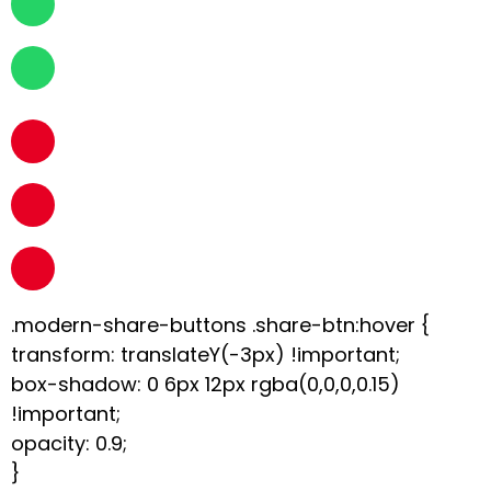
.modern-share-buttons .share-btn:hover {
transform: translateY(-3px) !important;
box-shadow: 0 6px 12px rgba(0,0,0,0.15)
!important;
opacity: 0.9;
}