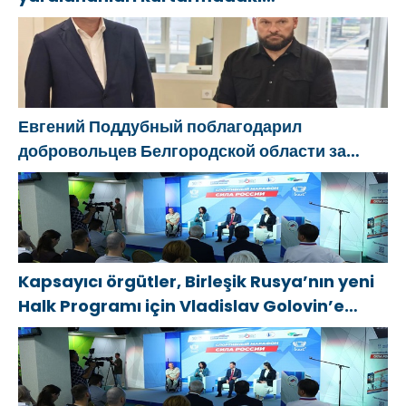
cesaretlerinden dolayı Belgorod
bölgesindeki gönüllülere teşekkür etti
Евгений Поддубный поблагодарил
добровольцев Белгородской области за
мужество в спасении пострадавших от
обстрелов
Kapsayıcı örgütler, Birleşik Rusya’nın yeni
Halk Programı için Vladislav Golovin’e
teklifler sundu