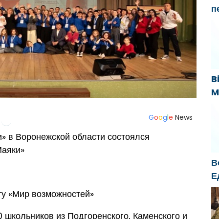
п
Г
н
«
B
M
B
s
G
o
o
g
l
e
News
k
» в Воронежской области состоялся
аяки»
В
Е
б
ту «Мир возможностей»
о
г
 школьников из Подгоренского, Каменского и