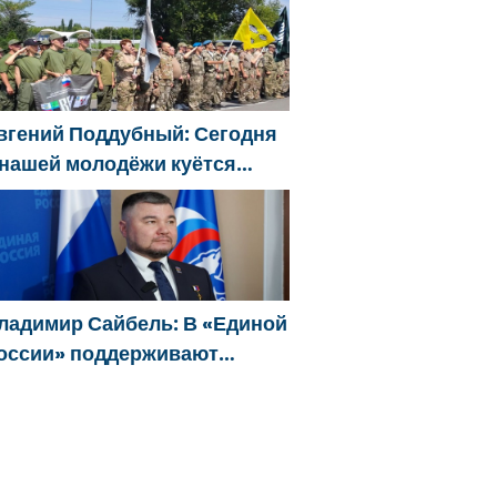
arakterini şekillendiriyor
вгений Поддубный: Сегодня
 нашей молодёжи куётся
арактер победителей
ладимир Сайбель: В «Единой
оссии» поддерживают
ешение Минтруда упростить
ля бывших участников СВО
олучение соцконтракта