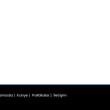
kımızda
|
Künye
|
Politikalar
|
İletişim