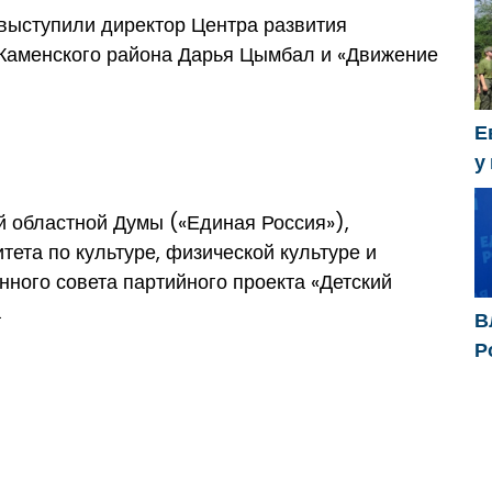
k
выступили директор Центра развития
 Каменского района Дарья Цымбал и «Движение
Е
у
х
й областной Думы («Единая Россия»),
ета по культуре, физической культуре и
нного совета партийного проекта «Детский
а
В
Р
р
д
п