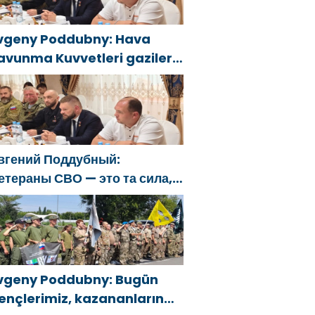
vgeny Poddubny: Hava
avunma Kuvvetleri gazileri,
lkeyi değiştirecek güçtür
вгений Поддубный:
етераны СВО — это та сила,
оторая изменит страну
vgeny Poddubny: Bugün
ençlerimiz, kazananların