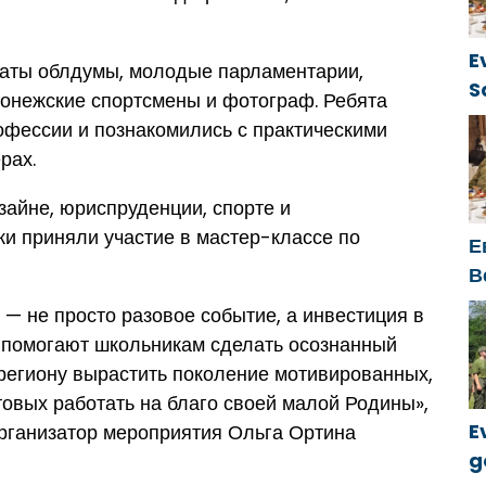
E
аты облдумы, молодые парламентарии,
S
ронежские спортсмены и фотограф. Ребята
ü
офессии и познакомились с практическими
рах.
зайне, юриспруденции, спорте и
и приняли участие в мастер-классе по
Е
В
к
 не просто разовое событие, а инвестиция в
и помогают школьникам сделать осознанный
региону вырастить поколение мотивированных,
товых работать на благо своей малой Родины»,
E
организатор мероприятия Ольга Ортина
g