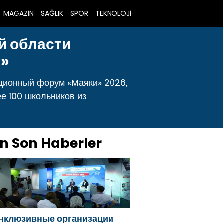
MAGAZİN
SAĞLIK
SPOR
TEKNOLOJİ
й области
и»
ационный форум «Маяки» 2026,
е 100 школьников из
n Son Haberler
нклюзивные организации