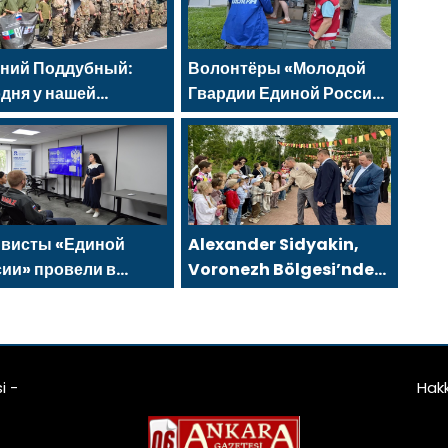
ений Поддубный:
Волонтёры «Молодой
дня у нашей
Гвардии Единой России»
дёжи куётся
ликвидируют
ктер победителей
последствия паводков
на Урале и Дальнем
Востоке
ивисты «Единой
Alexander Sidyakin,
ии» провели в
Voronezh Bölgesi’ndeki
ережных Челнах
iyileştirme projelerinin
светительские
uygulanmasını
оприятия для
değerlendirdi
одых специалистов
i -
Hak
АЗа