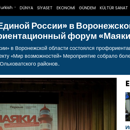
Turkish
DÜNYA
SİYASET
EKONOMİ
GÜNDEM
KÜLTÜR SANAT
▼
Единой России» в Воронежско
риентационный форум «Маяк
сии» в Воронежской области состоялся профориент
екту «Мир возможностей» Мероприятие собрало боле
Ольховатского районов..
E
И