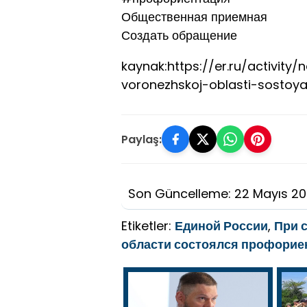
Общественная приемная
Создать обращение
kaynak:https://er.ru/activity/
voronezhskoj-oblasti-sostoy
Paylaş:
Son Güncelleme: 22 Mayıs 2
Etiketler:
Единой России
,
При 
области состоялся профори