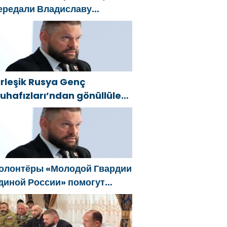
ередали Владиславу
оловину предложения в
овую Народную программу
Единой России»
irleşik Rusya Genç
uhafızları’ndan gönüllüler,
elgorod sakinlerine yangın
öndürücüler ve jeneratörler
onusunda yardımcı olacak
олонтёры «Молодой Гвардии
диной России» помогут
елгородцам с
гнетушителями и
енераторами