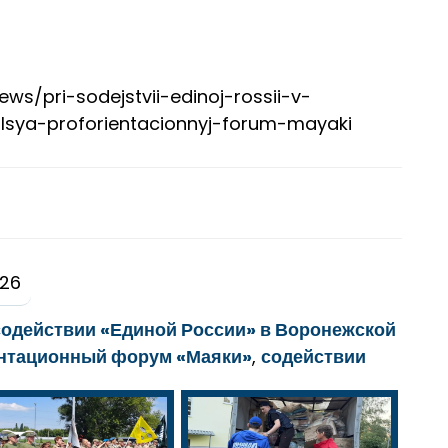
news/pri-sodejstvii-edinoj-rossii-v-
alsya-proforientacionnyj-forum-mayaki
026
содействии «Единой России» в Воронежской
ентационный форум «Маяки»
,
содействии