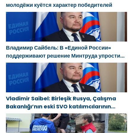
молодёжи куётся характер победителей
Владимир Сайбель: В «Единой России»
поддерживают решение Минтруда упростить
для бывших участников СВО получение
соцконтракта
Vladimir Saibel: Birleşik Rusya, Çalışma
Bakanlığı’nın eski SVO katılımcılarının
sosyal sözleşme edinme sürecini
basitleştirme kararını destekliyor