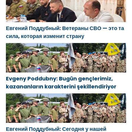
Евгений Поддубный: Ветераны СВО — это та
сила, которая изменит страну
Evgeny Poddubny: Bugün gençlerimiz,
kazananların karakterini şekillendiriyor
Евгений Поддубный: Сегодня у нашей