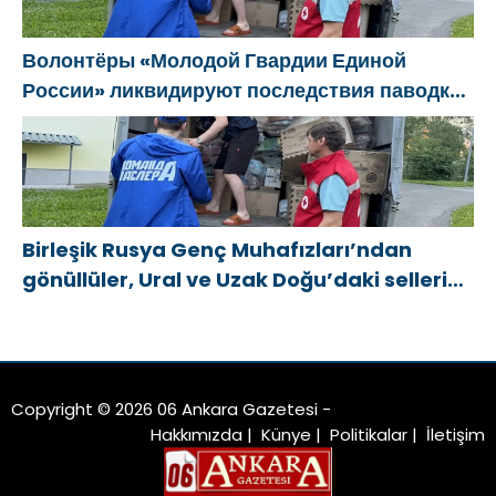
Волонтёры «Молодой Гвардии Единой
России» ликвидируют последствия паводков
на Урале и Дальнем Востоке
Birleşik Rusya Genç Muhafızları’ndan
gönüllüler, Ural ve Uzak Doğu’daki sellerin
sonuçlarını ortadan kaldırmaya yardımcı
oluyor
Copyright © 2026 06 Ankara Gazetesi -
Hakkımızda
|
Künye
|
Politikalar
|
İletişim