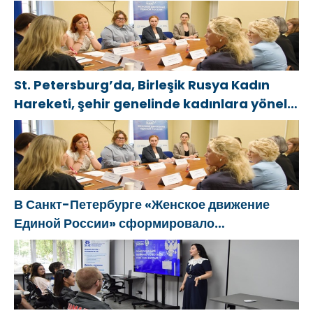
St. Petersburg’da, Birleşik Rusya Kadın
Hareketi, şehir genelinde kadınlara yönelik
destek programlarının geliştirilmesi için
öneriler hazırladı
В Санкт-Петербурге «Женское движение
Единой России» сформировало
предложения по развитию городских
программ поддержки женщин