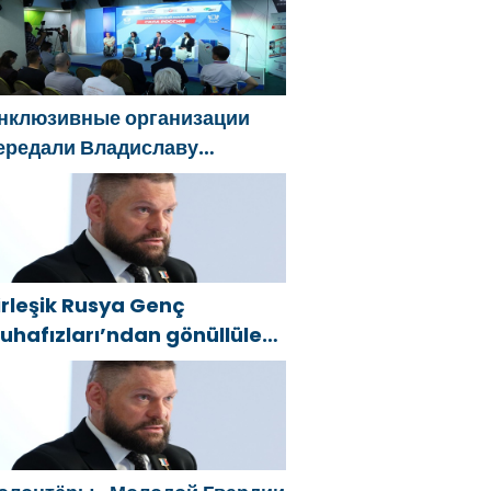
eklifler sundu
нклюзивные организации
ередали Владиславу
оловину предложения в
овую Народную программу
Единой России»
irleşik Rusya Genç
uhafızları’ndan gönüllüler,
elgorod sakinlerine yangın
öndürücüler ve jeneratörler
onusunda yardımcı olacak