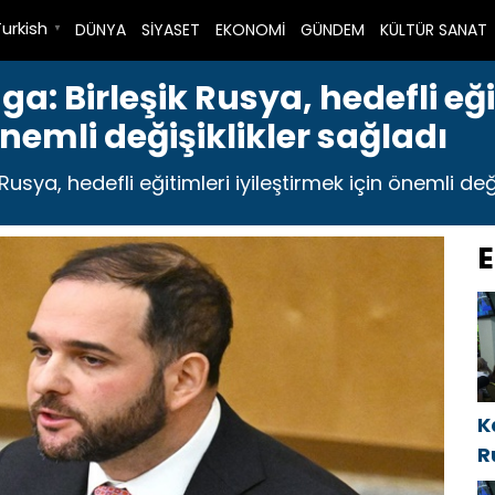
Turkish
DÜNYA
SİYASET
EKONOMİ
GÜNDEM
KÜLTÜR SANAT
▼
: Birleşik Rusya, hedefli eği
önemli değişiklikler sağladı
sya, hedefli eğitimleri iyileştirmek için önemli değiş
E
K
R
i