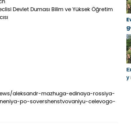
ch
lisi Devlet Duması Bilim ve Yüksek Öğretim
cısı
E
g
k
Е
у
х
y/news/aleksandr-mazhuga-edinaya-rossiya-
eneniya-po-sovershenstvovaniyu-celevogo-