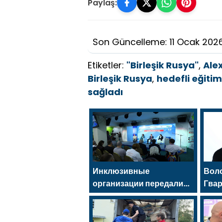
Paylaş:
Son Güncelleme: 11 Ocak 202
Etiketler:
"Birleşik Rusya"
,
Ale
Birleşik Rusya
,
hedefli eğitim
sağladı
Инклюзивные
Вол
организации передали
Гва
Владиславу Головину
помо
предложения в новую
огн
Народную программу
ген