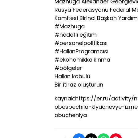
Mazhuga Alexander Georgievi
Rusya Federasyonu Federal Mec
Komitesi Birinci Başkan Yardım
#Mazhuga
#hedefli eğitim
#personelpolitikası
#HalkınProgramcısı
#ekonomikkalkınma
#bölgeler
Halkın kabulü
Bir itiraz oluşturun
kaynak:https://er.ru/activit
obespechila-klyuchevye-izm
obucheniya