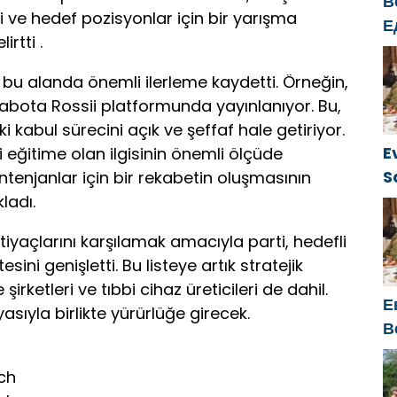
В
esi ve hedef pozisyonlar için bir yarışma
Е
rtti .
б
о
ır bu alanda önemli ilerleme kaydetti. Örneğin,
г
Rabota Rossii platformunda yayınlanıyor. Bu,
kabul sürecini açık ve şeffaf hale getiriyor.
E
i eğitime olan ilgisinin önemli ölçüde
S
ontenjanlar için bir rekabetin oluşmasının
ü
ladı.
iyaçlarını karşılamak amacıyla parti, hedefli
esini genişletti. Bu listeye artık stratejik
şirketleri ve tıbbi cihaz üreticileri de dahil.
Е
asıyla birlikte yürürlüğe girecek.
В
к
ch