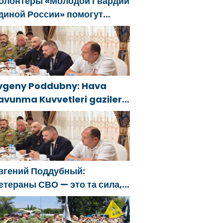
олонтёры «Молодой Гвардии
диной России» помогут
елгородцам с
гнетушителями и
енераторами
vgeny Poddubny: Hava
avunma Kuvvetleri gazileri,
lkeyi değiştirecek güçtür
вгений Поддубный:
етераны СВО — это та сила,
оторая изменит страну