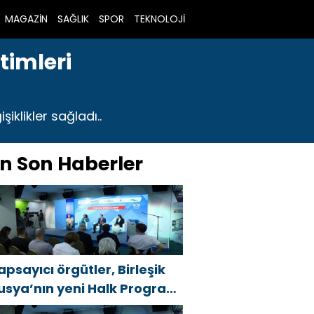
MAGAZİN
SAĞLIK
SPOR
TEKNOLOJİ
timleri
iklikler sağladı..
n Son Haberler
apsayıcı örgütler, Birleşik
usya’nın yeni Halk Programı
çin Vladislav Golovin’e