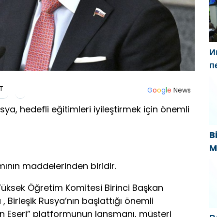
t
И
п
Г
T
н
G
o
o
g
l
e
News
«
ya, hedefli eğitimleri iyileştirmek için önemli
B
M
B
mının maddelerinden biridir.
s
k
Yüksek Öğretim Komitesi Birinci Başkan
 Birleşik Rusya’nın başlattığı önemli
nın Eseri” platformunun lansmanı, müşteri