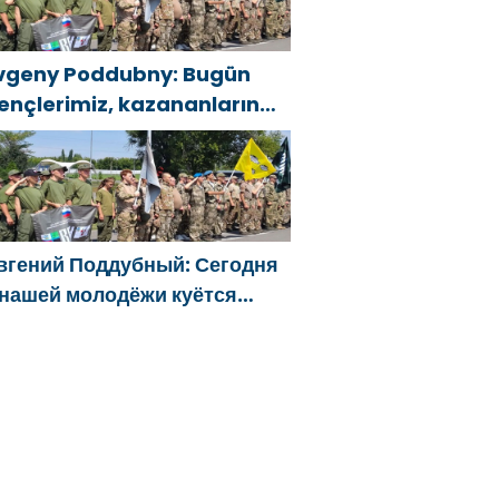
vgeny Poddubny: Bugün
ençlerimiz, kazananların
arakterini şekillendiriyor
вгений Поддубный: Сегодня
 нашей молодёжи куётся
арактер победителей