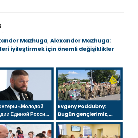
6
xander Mazhuga
,
Alexander Mazhuga:
leri iyileştirmek için önemli değişiklikler
онтёры «Молодой
Evgeny Poddubny:
рдии Единой России»
Bugün gençlerimiz,
гут белгородцам с
kazananların
етушителями и
karakterini
ераторами
şekillendiriyor