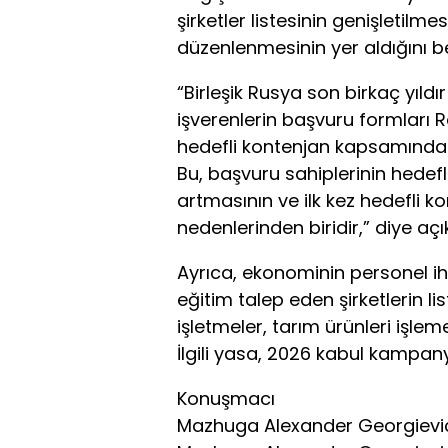
şirketler listesinin genişletilm
düzenlenmesinin yer aldığını beli
“Birleşik Rusya son birkaç yıld
işverenlerin başvuru formları 
hedefli kontenjan kapsamındaki 
Bu, başvuru sahiplerinin hedefl
artmasının ve ilk kez hedefli k
nedenlerinden biridir,” diye açık
Ayrıca, ekonominin personel iht
eğitim talep eden şirketlerin list
işletmeler, tarım ürünleri işleme 
İlgili yasa, 2026 kabul kampany
Konuşmacı
Mazhuga Alexander Georgievi