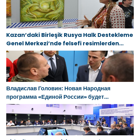
kararını
destekliyor
Kazan’daki Birleşik Rusya Halk Destekleme
Genel Merkezi’nde felsefi resimlerden
oluşan bir sergi açıldı
Владислав Головин: Новая Народная
программа «Единой России» будет
ориентирована на развитие
технологического суверенитета и ОПК