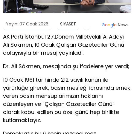
Yayın: 07 Ocak 2026
SİYASET
G
o
o
g
l
e
News
AK Parti İstanbul 27.Dönem Milletvekili A. Adayı
Ali Sökmen, 10 Ocak Çalışan Gazeteciler Günü
dolayısıyla bir mesaj yayınladı.
Dr. Ali Sökmen, mesajında şu ifadelere yer verdi;
10 Ocak 1961 tarihinde 212 sayılı kanun ile
yürürlüğe girerek, basın mesleği icrasında emek
veren basın mensuplarımızın haklarını
düzenleyen ve “Çalışan Gazeteciler Günü”
olarak kabul edilen bu özel günü hep birlikte
kutlamaktayız.
Demokratik bir ülkenin vazgeçilmez