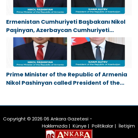
Ermenistan Cumhuriyeti Başbakanı Nikol
Paşinyan, Azerbaycan Cumhuriyeti
Cumhurbaşkanı İlham Aliyev’i aradı
Prime Minister of the Republic of Armenia
Nikol Pashinyan called President of the
Republic of Azerbaijan Ilham Aliyev
Copyright © 2026 06 Ankara Gazetesi -
Hakkımızda
|
Künye
|
Politikalar
|
İletişim