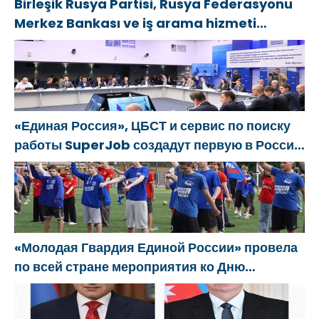
Birleşik Rusya Partisi, Rusya Federasyonu
Merkez Bankası ve iş arama hizmeti
SuperJob, Sovyet Askeri Bölgesi gazilerinin
istihdamı için Rusya’da ilk uzmanlaşmış
platformu oluşturacak
«Единая Россия», ЦБСТ и сервис по поиску
работы SuperJob создадут первую в России
специализированную платформу для
трудоустройства ветеранов СВО
«Молодая Гвардия Единой России» провела
по всей стране мероприятия ко Дню
физкультурника