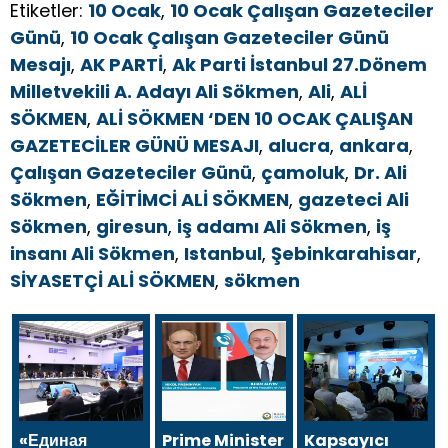
Etiketler:
10 Ocak
,
10 Ocak Çalışan Gazeteciler
Günü
,
10 Ocak Çalışan Gazeteciler Günü
Mesajı
,
AK PARTİ
,
Ak Parti İstanbul 27.Dönem
Milletvekili A. Adayı Ali Sökmen
,
Ali
,
ALİ
SÖKMEN
,
ALİ SÖKMEN ‘DEN 10 OCAK ÇALIŞAN
GAZETECİLER GÜNÜ MESAJI
,
alucra
,
ankara
,
Çalışan Gazeteciler Günü
,
çamoluk
,
Dr. Ali
Sökmen
,
EĞİTİMCİ ALİ SÖKMEN
,
gazeteci Ali
Sökmen
,
giresun
,
iş adamı Ali Sökmen
,
iş
insanı Ali Sökmen
,
Istanbul
,
Şebinkarahisar
,
SİYASETÇİ ALİ SÖKMEN
,
sökmen
«Единая
Prime Minister
Kapsayıcı