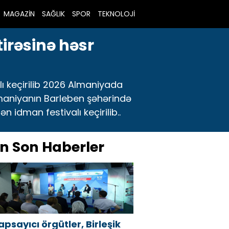
MAGAZİN
SAĞLIK
SPOR
TEKNOLOJİ
irəsinə həsr
lı keçirilib 2026 Almaniyada
Almaniyanın Barleben şəhərində
idman festivalı keçirilib..
n Son Haberler
apsayıcı örgütler, Birleşik