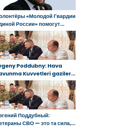
олонтёры «Молодой Гвардии
диной России» помогут
елгородцам с
гнетушителями и
енераторами
vgeny Poddubny: Hava
avunma Kuvvetleri gazileri,
lkeyi değiştirecek güçtür
вгений Поддубный:
етераны СВО — это та сила,