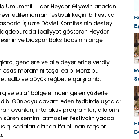
də Ümummilli Lider Heydər Əliyevin anadan
r edilən idman festivalı keçirilib. Festival
В
sporla İş üzrə Dövlət Komitəsinin dəstəyi,
Е
 Maqdeburqda fəaliyyət göstərən Heydər
б
sinin və Diaspor Boks Liqasının birgə
о
г
ara, gənclərə və ailə dəyərlərinə verdiyi
E
ın əsas məramını təşkil edib. Məhz bu
S
t edib və böyük rəğbətlə qarşılanıb.
ü
q və ətraf bölgələrindən gələn yüzlərlə
adıb. Günboyu davam edən tədbirdə uşaqlar
an oyunları, interaktiv proqramlar, ailələrin
km sürən səmimi atmosfer festivalın yadda
Е
qi sədaları altında ifa olunan rəqslər
В
b.