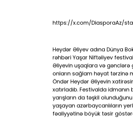
https://x.com/DiasporaAz/sta
Heydər Əliyev adına Dünya Bok
rəhbəri Yaşar Niftəliyev festi
Əliyevin uşaqlara və gənclərə
onların sağlam həyat tərzinə m
Öndər Heydər Əliyevin xatirəsinə
xatırladıb. Festivalda idmanın 
yarışların da təşkil olunduğu
yaşayan azərbaycanlıların yerl
fəaliyyətinə böyük təsir göstər