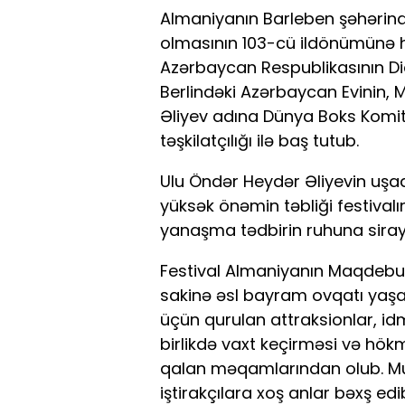
Almaniyanın Barleben şəhərin
olmasının 103-cü ildönümünə həs
Azərbaycan Respublikasının Dia
Berlindəki Azərbaycan Evinin,
Əliyev adına Dünya Boks Komitə
təşkilatçılığı ilə baş tutub.
Ulu Öndər Heydər Əliyevin uşaql
yüksək önəmin təbliği festival
yanaşma tədbirin ruhuna sirayə
Festival Almaniyanın Maqdebur
sakinə əsl bayram ovqatı yaş
üçün qurulan attraksionlar, idm
birlikdə vaxt keçirməsi və hö
qalan məqamlarından olub. Musi
iştirakçılara xoş anlar bəxş edi