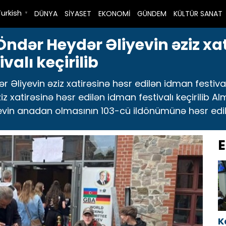
Turkish
DÜNYA
SİYASET
EKONOMİ
GÜNDEM
KÜLTÜR SANAT
▼
dər Heydər Əliyevin əziz xat
valı keçirilib
Əliyevin əziz xatirəsinə həsr edilən idman festiva
iz xatirəsinə həsr edilən idman festivalı keçirilib 
vin anadan olmasının 103-cü ildönümünə həsr edilən 
E
K