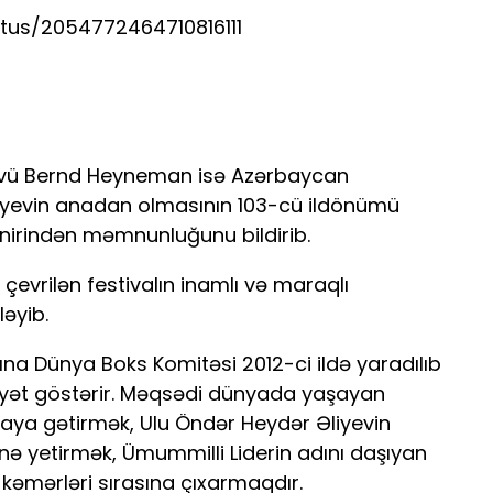
tus/2054772464710816111
zvü Bernd Heyneman isə Azərbaycan
iyevin anadan olmasının 103-cü ildönümü
rnirindən məmnunluğunu bildirib.
çevrilən festivalın inamlı və maraqlı
ləyib.
ına Dünya Boks Komitəsi 2012-ci ildə yaradılıb
yyət göstərir. Məqsədi dünyada yaşayan
raya gətirmək, Ulu Öndər Heydər Əliyevin
inə yetirmək, Ümummilli Liderin adını daşıyan
kəmərləri sırasına çıxarmaqdır.