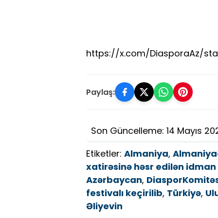
https://x.com/DiasporaAz/sta
Paylaş:
Son Güncelleme: 14 Mayıs 20
Etiketler:
Almaniya
,
Almaniyad
xatirəsinə həsr edilən idman f
Azərbaycan
,
DiasporKomitəs
festivalı keçirilib
,
Türkiyə
,
Ul
Əliyevin