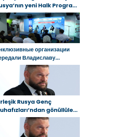
usya’nın yeni Halk Programı
çin Vladislav Golovin’e
eklifler sundu
нклюзивные организации
ередали Владиславу
оловину предложения в
овую Народную программу
Единой России»
irleşik Rusya Genç
uhafızları’ndan gönüllüler,
elgorod sakinlerine yangın
öndürücüler ve jeneratörler
onusunda yardımcı olacak