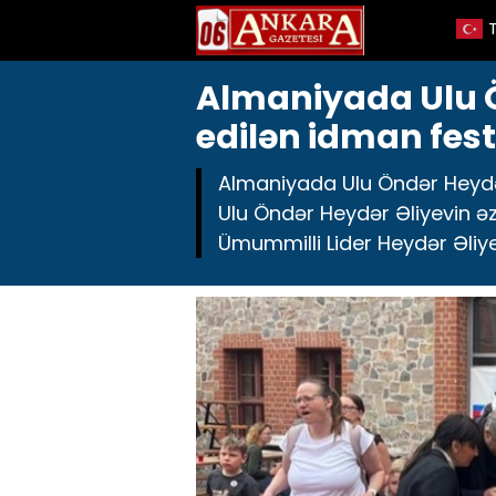
Almaniyada Ulu Ön
edilən idman festi
Almaniyada Ulu Öndər Heydər 
Ulu Öndər Heydər Əliyevin əz
Ümummilli Lider Heydər Əliye