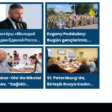
онтёры «Молодой
Evgeny Poddubny:
рдии Единой России»
Bugün gençlerimiz,
гут белгородцам с
kazananların
етушителями и
karakterini
ераторами
şekillendiriyor
hkar-Ola’da Nikolai
St. Petersburg’da,
ev, “Sağlıklı
Birleşik Rusya Kadın
uriyet” projesiyle
Hareketi, şehir
ştı
genelinde kadınlara
yönelik destek
programlarının