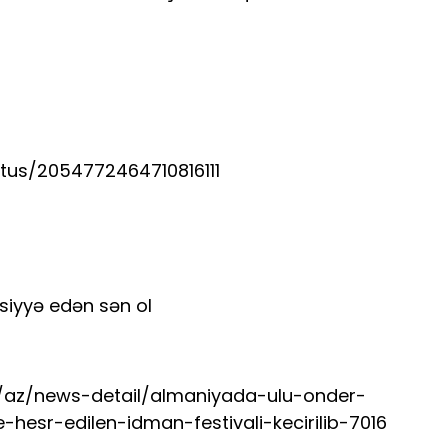
tus/2054772464710816111
vsiyyə edən sən ol
z/az/news-detail/almaniyada-ulu-onder-
e-hesr-edilen-idman-festivali-kecirilib-7016