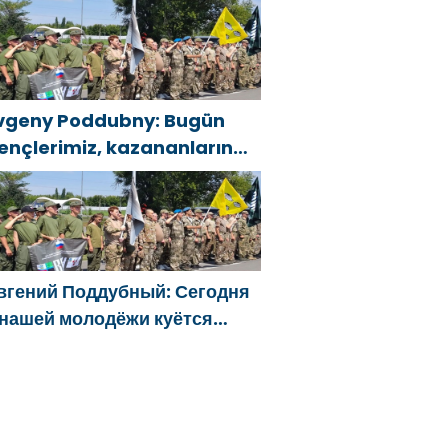
оторая изменит страну
vgeny Poddubny: Bugün
ençlerimiz, kazananların
arakterini şekillendiriyor
вгений Поддубный: Сегодня
 нашей молодёжи куётся
арактер победителей