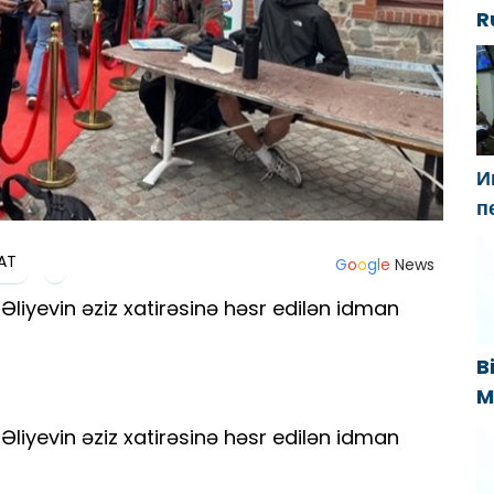
R
i
t
И
п
Г
AT
н
G
o
o
g
l
e
News
«
liyevin əziz xatirəsinə həsr edilən idman
B
M
B
liyevin əziz xatirəsinə həsr edilən idman
s
k