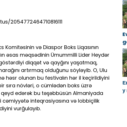
к
tus/2054772464710816111
E
g
s Komitəsinin və Diaspor Boks Liqasının
k
valın əsas məqsədinin Ümummilli Lider Heydər
 göstərdiyi diqqət və qayğını yaşatmaq,
arağını artırmaq olduğunu söyləyib. O, Ulu
 həsr olunan bu festivalın hər il keçirildiyini
Е
bir sıra növləri, o cümlədən boks üzrə
у
nu qeyd edərək bu təşəbbüsün Almaniyada
х
i cəmiyyətə inteqrasiyasına və lobbiçilik
diyini vurğulayıb.