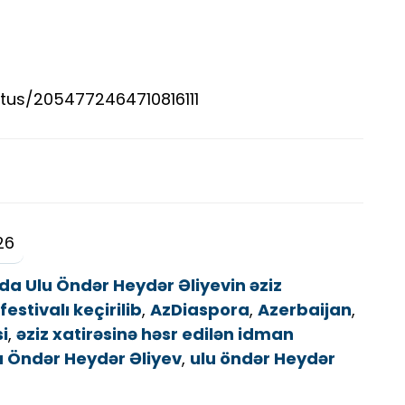
tus/2054772464710816111
26
a Ulu Öndər Heydər Əliyevin əziz
estivalı keçirilib
,
AzDiaspora
,
Azerbaijan
,
i
,
əziz xatirəsinə həsr edilən idman
u Öndər Heydər Əliyev
,
ulu öndər Heydər