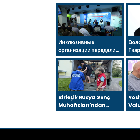
Инклюзивные
Вол
организации передали
Гва
Владиславу Головину
помо
предложения в новую
огн
Народную программу
ген
«Единой России»
Birleşik Rusya Genç
Yos
Muhafızları’ndan
Valu
gönüllüler, Ural ve Uzak
Cumh
Doğu’daki sellerin
tanı
sonuçlarını ortadan
kaldırmaya yardımcı