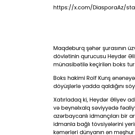
https://x.com/DiasporaAz/sta
Maqdeburq şəhər şurasının ü
dövlətinin qurucusu Heydər Əl
münasibətilə keçirilən boks tu
Boks hakimi Rolf Kunş ənənəyə 
döyüşlərlə yadda qaldığını söy
Xatırladaq ki, Heydər Əliyev ad
və beynəlxalq səviyyədə fəali
azərbaycanlı idmançıları bir a
idmanla bağlı tövsiyələrini yer
kəmərləri dünyanın ən məşhur 