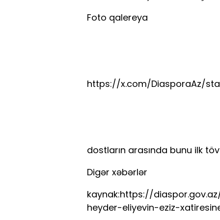
Foto qalereya
https://x.com/DiasporaAz/sta
dostların arasında bunu ilk tö
Digər xəbərlər
kaynak:https://diaspor.gov.a
heyder-eliyevin-eziz-xatiresin