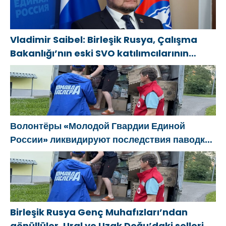
господдержки
в Воронежской
Novodvinsk’te
области
çocukların ve
gençlerin
Vladimir Saibel: Birleşik Rusya, Çalışma
yaratıcılığını
Bakanlığı’nın eski SVO katılımcılarının
desteklemeye
sosyal sözleşme edinme sürecini
yönelik
basitleştirme kararını destekliyor
sistemli
kararlarına
dikkat çekti
Волонтёры «Молодой Гвардии Единой
России» ликвидируют последствия паводков
на Урале и Дальнем Востоке
Birleşik Rusya Genç Muhafızları’ndan
gönüllüler, Ural ve Uzak Doğu’daki sellerin