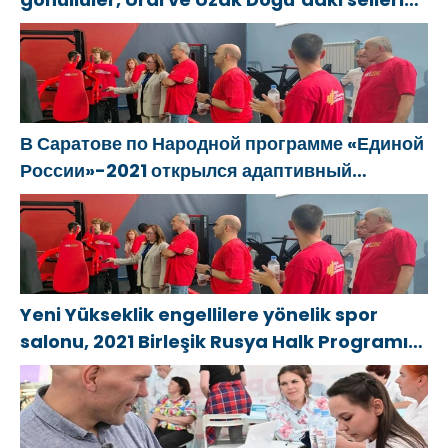
sonuçlarını ortadan kaldırmaya yardımcı
oluyor
В Саратове по Народной программе «Единой
России»-2021 открылся адаптивный
спортзал «Новая высота»
Yeni Yükseklik engellilere yönelik spor
salonu, 2021 Birleşik Rusya Halk Programı
kapsamında Saratov’da açıldı