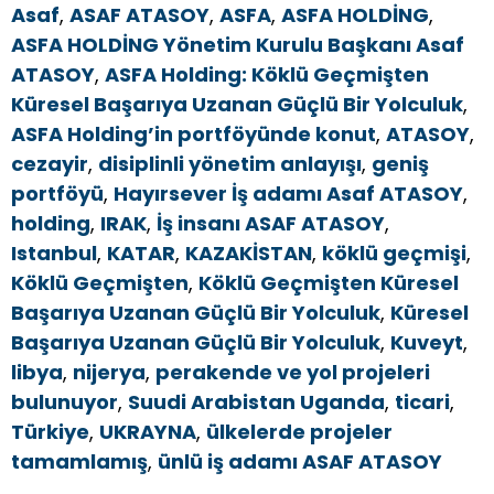
Asaf
,
ASAF ATASOY
,
ASFA
,
ASFA HOLDİNG
,
ASFA HOLDİNG Yönetim Kurulu Başkanı Asaf
ATASOY
,
ASFA Holding: Köklü Geçmişten
Küresel Başarıya Uzanan Güçlü Bir Yolculuk
,
ASFA Holding’in portföyünde konut
,
ATASOY
,
cezayir
,
disiplinli yönetim anlayışı
,
geniş
portföyü
,
Hayırsever İş adamı Asaf ATASOY
,
holding
,
IRAK
,
İş insanı ASAF ATASOY
,
Istanbul
,
KATAR
,
KAZAKİSTAN
,
köklü geçmişi
,
Köklü Geçmişten
,
Köklü Geçmişten Küresel
Başarıya Uzanan Güçlü Bir Yolculuk
,
Küresel
Başarıya Uzanan Güçlü Bir Yolculuk
,
Kuveyt
,
libya
,
nijerya
,
perakende ve yol projeleri
bulunuyor
,
Suudi Arabistan Uganda
,
ticari
,
Türkiye
,
UKRAYNA
,
ülkelerde projeler
tamamlamış
,
ünlü iş adamı ASAF ATASOY