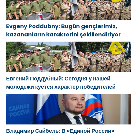
Evgeny Poddubny: Bugün gençlerimiz,
kazananların karakterini şekillendiriyor
Евгений Поддубный: Сегодня у нашей
молодёжи куётся характер победителей
Владимир Сайбель: В «Единой России»