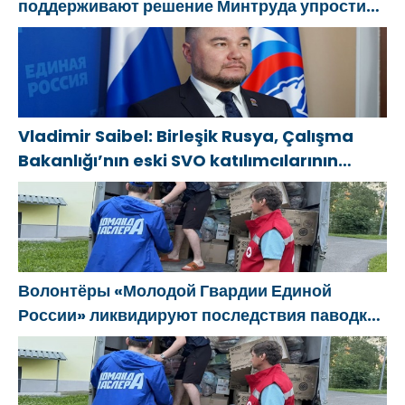
поддерживают решение Минтруда упростить
для бывших участников СВО получение
соцконтракта
Vladimir Saibel: Birleşik Rusya, Çalışma
Bakanlığı’nın eski SVO katılımcılarının
sosyal sözleşme edinme sürecini
basitleştirme kararını destekliyor
Волонтёры «Молодой Гвардии Единой
России» ликвидируют последствия паводков
на Урале и Дальнем Востоке