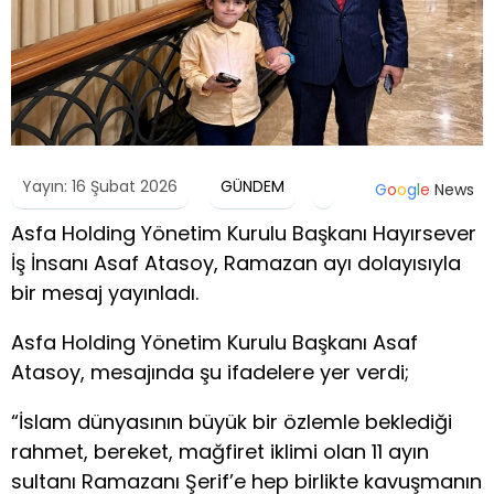
Yayın: 16 Şubat 2026
GÜNDEM
G
o
o
g
l
e
News
Asfa Holding Yönetim Kurulu Başkanı Hayırsever
İş İnsanı Asaf Atasoy, Ramazan ayı dolayısıyla
bir mesaj yayınladı.
Asfa Holding Yönetim Kurulu Başkanı Asaf
Atasoy, mesajında şu ifadelere yer verdi;
“İslam dünyasının büyük bir özlemle beklediği
rahmet, bereket, mağfiret iklimi olan 11 ayın
sultanı Ramazanı Şerif’e hep birlikte kavuşmanın