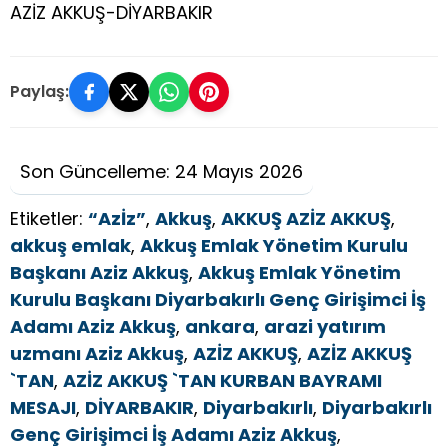
AZİZ AKKUŞ-DİYARBAKIR
Paylaş:
Son Güncelleme: 24 Mayıs 2026
Etiketler:
“Azİz”
,
Akkuş
,
AKKUŞ AZİZ AKKUŞ
,
akkuş emlak
,
Akkuş Emlak Yönetim Kurulu
Başkanı Aziz Akkuş
,
Akkuş Emlak Yönetim
Kurulu Başkanı Diyarbakırlı Genç Girişimci İş
Adamı Aziz Akkuş
,
ankara
,
arazi yatırım
uzmanı Aziz Akkuş
,
AZİZ AKKUŞ
,
AZİZ AKKUŞ
`TAN
,
AZİZ AKKUŞ `TAN KURBAN BAYRAMI
MESAJI
,
DİYARBAKIR
,
Diyarbakırlı
,
Diyarbakırlı
Genç Girişimci İş Adamı Aziz Akkuş
,