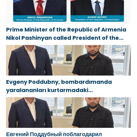
Prime Minister of the Republic of Armenia
Nikol Pashinyan called President of the
Republic of Azerbaijan Ilham Aliyev
Evgeny Poddubny, bombardımanda
yaralananları kurtarmadaki
cesaretlerinden dolayı Belgorod
bölgesindeki gönüllülere teşekkür etti
Евгений Поддубный поблагодарил