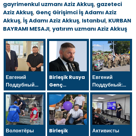
gayrimenkul uzmanı Aziz Akkuş
,
gazeteci
Aziz Akkuş
,
Genç Girişimci İş Adamı Aziz
Akkuş
,
İş Adamı Aziz Akkuş
,
Istanbul
,
KURBAN
BAYRAMI MESAJI
,
yatırım uzmanı Aziz Akkuş
Евгений
Birleşik Rusya
Евгений
Поддубный
Genç
Поддубный:
поблагодарил
Muhafızları’ndan
Сегодня у
добровольцев
gönüllüler,
нашей
Белгородской
Belgorod
молодёжи
области за
sakinlerine
куётся
мужество в
yangın
характер
спасении
söndürücüler
победителей
Волонтёры
Birleşik
Активисты