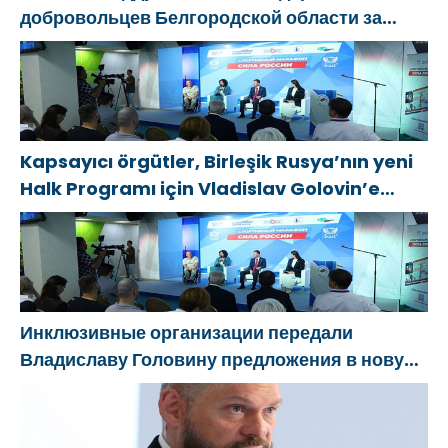
добровольцев Белгородской области за
мужество в спасении пострадавших от
обстрелов
Kapsayıcı örgütler, Birleşik Rusya’nın yeni
Halk Programı için Vladislav Golovin’e
teklifler sundu
Инклюзивные организации передали
Владиславу Головину предложения в новую
Народную программу «Единой России»