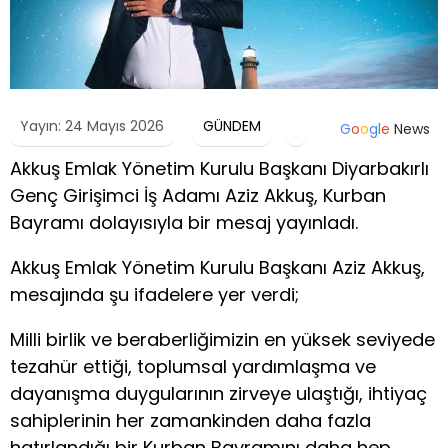
Yayın: 24 Mayıs 2026
GÜNDEM
G
o
o
g
l
e
News
Akkuş Emlak Yönetim Kurulu Başkanı Diyarbakırlı
Genç Girişimci İş Adamı Aziz Akkuş, Kurban
Bayramı dolayısıyla bir mesaj yayınladı.
Akkuş Emlak Yönetim Kurulu Başkanı Aziz Akkuş,
mesajında şu ifadelere yer verdi;
Milli birlik ve beraberliğimizin en yüksek seviyede
tezahür ettiği, toplumsal yardımlaşma ve
dayanışma duygularının zirveye ulaştığı, ihtiyaç
sahiplerinin her zamankinden daha fazla
hatırlandığı bir Kurban Bayramını daha hep