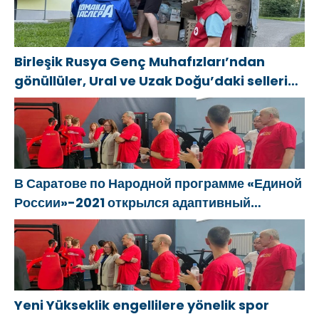
Birleşik Rusya Genç Muhafızları’ndan
gönüllüler, Ural ve Uzak Doğu’daki sellerin
sonuçlarını ortadan kaldırmaya yardımcı
oluyor
В Саратове по Народной программе «Единой
России»-2021 открылся адаптивный
спортзал «Новая высота»
Yeni Yükseklik engellilere yönelik spor