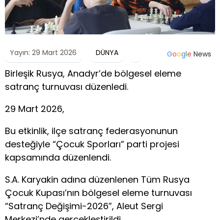
Yayın: 29 Mart 2026
DÜNYA
G
o
o
g
l
e
News
Birleşik Rusya, Anadyr’de bölgesel eleme
satranç turnuvası düzenledi.
29 Mart 2026,
Bu etkinlik, ilçe satranç federasyonunun
desteğiyle “Çocuk Sporları” parti projesi
kapsamında düzenlendi.
S.A. Karyakin adına düzenlenen Tüm Rusya
Çocuk Kupası’nın bölgesel eleme turnuvası
“Satranç Değişimi-2026”, Aleut Sergi
Merkezi’nde gerçekleştirildi.