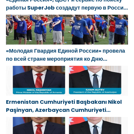
работы SuperJob создадут первую в России
специализированную платформу для
трудоустройства ветеранов СВО
«Молодая Гвардия Единой России» провела
по всей стране мероприятия ко Дню
физкультурника
Ermenistan Cumhuriyeti Başbakanı Nikol
Paşinyan, Azerbaycan Cumhuriyeti
Cumhurbaşkanı İlham Aliyev’i aradı