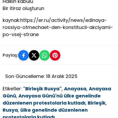
Halkın kabulü
Bir itiraz oluşturun
kaynak:https://er.ru/activity/news/edinaya-
rossiya-otmechaet-den-konstitucii-akciyami-
po-vsej-strane
Paylaş:
Son Güncelleme: 18 Aralık 2025
Etiketler:
"Birleşik Rusya"
,
Anayasa
,
Anayasa
Günü
,
Anayasa Günü'nü ülke genelinde
düzenlenen protestolarla kutladı
,
Birleşik
,
Rusya
,
ülke genelinde düzenlenen
protestolarla kutladı