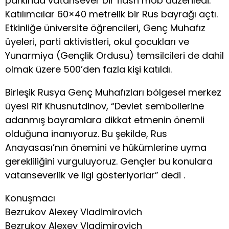
parkında vatansever bir flash mob düzenledi.
Katılımcılar 60×40 metrelik bir Rus bayrağı açtı.
Etkinliğe üniversite öğrencileri, Genç Muhafız
üyeleri, parti aktivistleri, okul çocukları ve
Yunarmiya (Gençlik Ordusu) temsilcileri de dahil
olmak üzere 500’den fazla kişi katıldı.
Birleşik Rusya Genç Muhafızları bölgesel merkez
üyesi Rif Khusnutdinov, “Devlet sembollerine
adanmış bayramlara dikkat etmenin önemli
olduğuna inanıyoruz. Bu şekilde, Rus
Anayasası’nın önemini ve hükümlerine uyma
gerekliliğini vurguluyoruz. Gençler bu konulara
vatanseverlik ve ilgi gösteriyorlar” dedi .
Konuşmacı
Bezrukov Alexey Vladimirovich
Bezrukov Alexey Vladimirovich