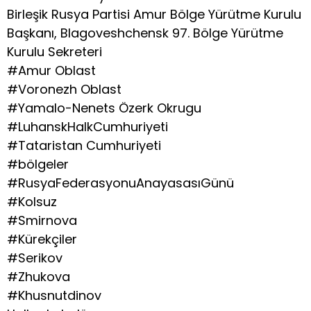
Birleşik Rusya Partisi Amur Bölge Yürütme Kurulu
Başkanı, Blagoveshchensk 97. Bölge Yürütme
Kurulu Sekreteri
#Amur Oblast
#Voronezh Oblast
#Yamalo-Nenets Özerk Okrugu
#LuhanskHalkCumhuriyeti
#Tataristan Cumhuriyeti
#bölgeler
#RusyaFederasyonuAnayasasıGünü
#Kolsuz
#Smirnova
#Kürekçiler
#Serikov
#Zhukova
#Khusnutdinov