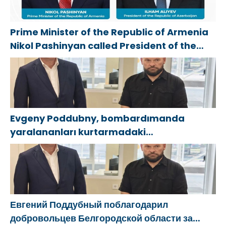
Prime Minister of the Republic of Armenia
Nikol Pashinyan called President of the
Republic of Azerbaijan Ilham Aliyev
Evgeny Poddubny, bombardımanda
yaralananları kurtarmadaki
cesaretlerinden dolayı Belgorod
bölgesindeki gönüllülere teşekkür etti
Евгений Поддубный поблагодарил
добровольцев Белгородской области за