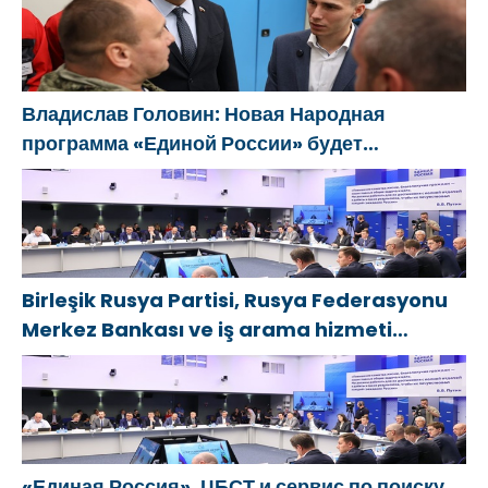
изменит
eski SVO
открылся
страну
katılımcılarının
адаптивный
sosyal
спортзал
sözleşme
«Новая
Владислав Головин: Новая Народная
edinme
высота»
программа «Единой России» будет
sürecini
ориентирована на развитие
basitleştirme
технологического суверенитета и ОПК
kararını
destekliyor
Birleşik Rusya Partisi, Rusya Federasyonu
Merkez Bankası ve iş arama hizmeti
SuperJob, Sovyet Askeri Bölgesi gazilerinin
istihdamı için Rusya’da ilk uzmanlaşmış
platformu oluşturacak
«Единая Россия», ЦБСТ и сервис по поиску