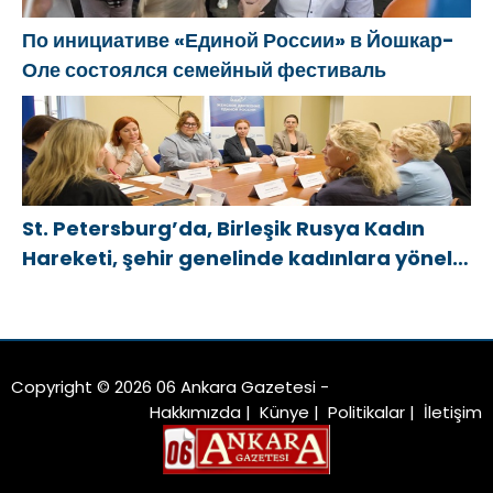
По инициативе «Единой России» в Йошкар-
Оле состоялся семейный фестиваль
St. Petersburg’da, Birleşik Rusya Kadın
Hareketi, şehir genelinde kadınlara yönelik
destek programlarının geliştirilmesi için
öneriler hazırladı
Copyright © 2026 06 Ankara Gazetesi -
Hakkımızda
|
Künye
|
Politikalar
|
İletişim