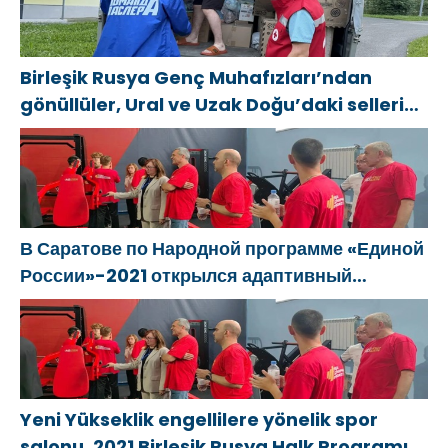
Birleşik Rusya Genç Muhafızları’ndan
gönüllüler, Ural ve Uzak Doğu’daki sellerin
sonuçlarını ortadan kaldırmaya yardımcı
oluyor
В Саратове по Народной программе «Единой
России»-2021 открылся адаптивный
спортзал «Новая высота»
Yeni Yükseklik engellilere yönelik spor
salonu, 2021 Birleşik Rusya Halk Programı