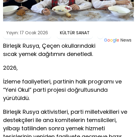
Yayın: 17 Ocak 2026
KÜLTÜR SANAT
G
o
o
g
l
e
News
Birleşik Rusya, Çeçen okullarındaki
sıcak yemek dağıtımını denetledi.
2026,
İzleme faaliyetleri, partinin halk programı ve
“Yeni Okul” parti projesi doğrultusunda
yürütüldü.
Birleşik Rusya aktivistleri, parti milletvekilleri ve
destekçileri ile ana komitelerin temsilcileri,
yılbaşı tatilinden sonra yemek hizmeti
tesislerinin yeniden faaliyete geçmeye hazır