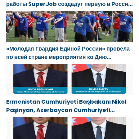
работы SuperJob создадут первую в России
yardımcı
специализированную платформу для
oluyor
трудоустройства ветеранов СВО
«Молодая Гвардия Единой России» провела
по всей стране мероприятия ко Дню
физкультурника
Ermenistan Cumhuriyeti Başbakanı Nikol
Paşinyan, Azerbaycan Cumhuriyeti
Cumhurbaşkanı İlham Aliyev’i aradı