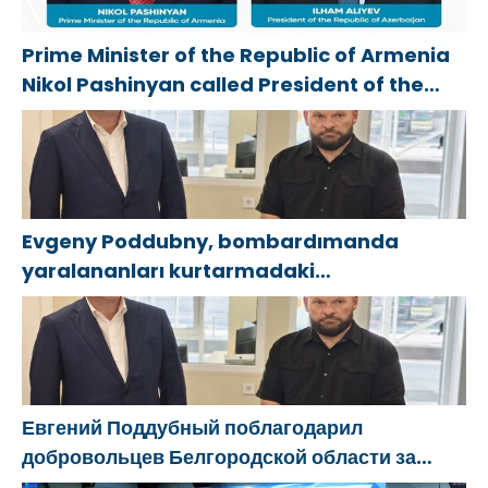
Prime Minister of the Republic of Armenia
Nikol Pashinyan called President of the
Republic of Azerbaijan Ilham Aliyev
Evgeny Poddubny, bombardımanda
yaralananları kurtarmadaki
cesaretlerinden dolayı Belgorod
bölgesindeki gönüllülere teşekkür etti
Евгений Поддубный поблагодарил
добровольцев Белгородской области за
мужество в спасении пострадавших от