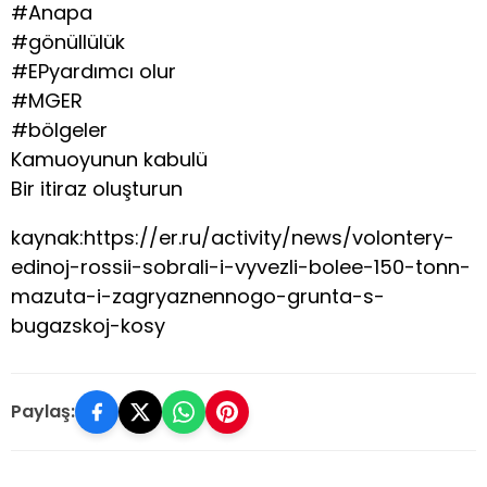
#Anapa
#gönüllülük
#EPyardımcı olur
#MGER
#bölgeler
Kamuoyunun kabulü
Bir itiraz oluşturun
kaynak:https://er.ru/activity/news/volontery-
edinoj-rossii-sobrali-i-vyvezli-bolee-150-tonn-
mazuta-i-zagryaznennogo-grunta-s-
bugazskoj-kosy
Paylaş: