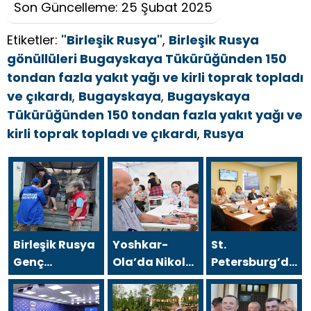
Son Güncelleme: 25 Şubat 2025
Etiketler:
"Birleşik Rusya"
,
Birleşik Rusya
gönüllüleri Bugayskaya Tükürüğünden 150
tondan fazla yakıt yağı ve kirli toprak topladı
ve çıkardı
,
Bugayskaya
,
Bugayskaya
Tükürüğünden 150 tondan fazla yakıt yağı ve
kirli toprak topladı ve çıkardı
,
Rusya
Birleşik Rusya
Yoshkar-
St.
Genç
Ola’da Nikolai
Petersburg’da,
Muhafızları’ndan
Valuev,
Birleşik Rusya
gönüllüler,
“Sağlıklı
Kadın