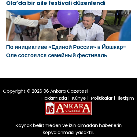
Ola’da bir aile festivali düzenlendi
По инициативе «Единой России» в Йошкар-
Оле состоялся семейный фестиваль
Copyright © 2026 06 Ankara Gazetesi -
Hakkımızda
|
Künye
|
Politikalar
|
İletişim
Kaynak belirtmeden ve izin almadan haberlerin
kopyalanması yasaktır.