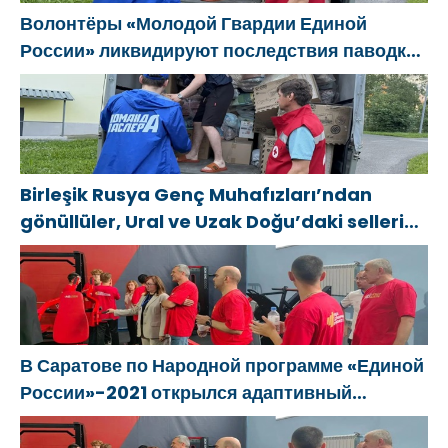
Волонтёры «Молодой Гвардии Единой
России» ликвидируют последствия паводков
на Урале и Дальнем Востоке
Birleşik Rusya Genç Muhafızları’ndan
gönüllüler, Ural ve Uzak Doğu’daki sellerin
sonuçlarını ortadan kaldırmaya yardımcı
oluyor
В Саратове по Народной программе «Единой
России»-2021 открылся адаптивный
спортзал «Новая высота»