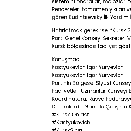
sistemini onardılar, molozları t
Pencereleri tamamen yıkılan ve
gören Kudintsevsky İlk Yardım
Hatırlatmak gerekirse, “Kursk 
Parti Genel Konseyi Sekreteri 
Kursk bölgesinde faaliyet göst
Konuşmacı
Kastyukevich Igor Yuryevich
Kastyukevich Igor Yuryevich
Partinin Bölgesel Siyasi Konsey
Faaliyetleri Uzmanlar Konseyi B
Koordinatörü, Rusya Federasyon
Durumlarda Gönüllü Çalışma 
#Kursk Oblast
#Kastyukevich
#KurskSınırı