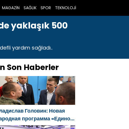
MAGAZİN
SAĞLIK
SPOR
TEKNOLOJİ
nde yaklaşık 500
defli yardım sağladı..
n Son Haberler
ладислав Головин: Новая
ародная программа «Единой
оссии» будет ориентирована