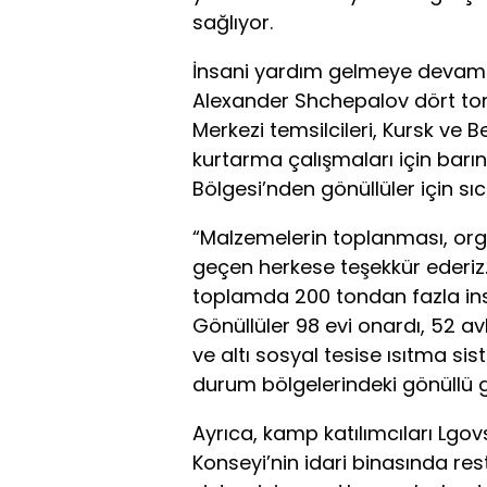
sağlıyor.
İnsani yardım gelmeye devam ed
Alexander Shchepalov dört ton
Merkezi temsilcileri, Kursk ve B
kurtarma çalışmaları için barı
Bölgesi’nden gönüllüler için sıc
“Malzemelerin toplanması, org
geçen herkese teşekkür ederiz.
toplamda 200 tondan fazla ins
Gönüllüler 98 evi onardı, 52 avl
ve altı sosyal tesise ısıtma sist
durum bölgelerindeki gönüllü gru
Ayrıca, kamp katılımcıları Lgo
Konseyi’nin idari binasında re