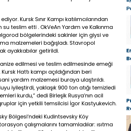
«
Р
с
iyor. Kursk Sınır Kampı katılımcılarından
ф
 su teslim etti . OkVeAn Yardım ve Kalkınma
elgorod bölgelerindeki sakinler için giysi ve
nma malzemeleri bağışladı. Stavropol
E
ak ayakkabılar getirildi.
B
anize edilmesi ve teslim edilmesinde emeği
A
 Kursk Hattı kampı açıldığından beri
C
ani yardım malzemesi buraya ulaştırıldı.
A
uyu iyileştirdi, yaklaşık 900 ton atığı temizledi
emleri kurdu,” dedi Birleşik Rusya’nın acil
P
plar için yetkili temsilcisi İgor Kastyukevich.
R
P
vsky Bölgesi’ndeki Kudintsevsky Köy
o
storasyon çalışmalarını tamamladılar: ısıtma