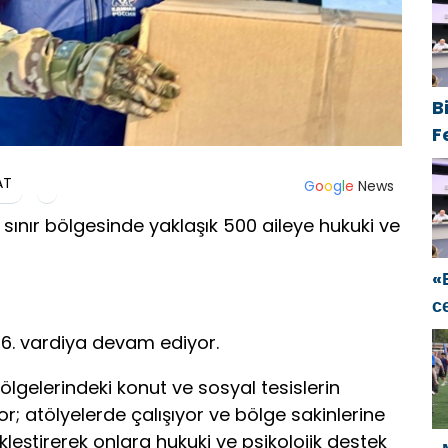
н
с
B
F
B
AT
S
G
o
o
g
l
e
News
B
k sınır bölgesinde yaklaşık 500 aileye hukuki ve
i
u
«
o
с
S
16. vardiya devam ediyor.
Р
п
ölgelerindeki konut ve sosyal tesislerin
т
; atölyelerde çalışıyor ve bölge sakinlerine
С
kleştirerek onlara hukuki ve psikolojik destek