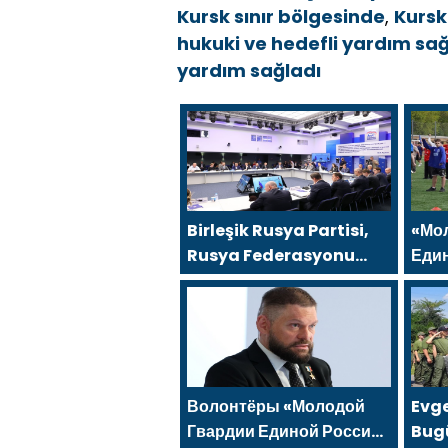
Kursk sınır bölgesinde
,
Kursk
hukuki ve hedefli yardım sağ
yardım sağladı
Birleşik Rusya Partisi,
«Мо
Rusya Federasyonu
Еди
Merkez Bankası ve iş
по в
arama hizmeti
мер
SuperJob, Sovyet
физ
Askeri Bölgesi
gazilerinin istihdamı
için Rusya’da ilk
Волонтёры «Молодой
Evg
uzmanlaşmış
Гвардии Единой России»
Bug