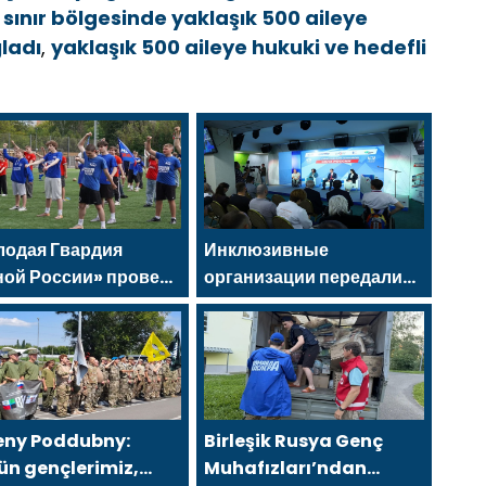
 sınır bölgesinde yaklaşık 500 aileye
ladı
,
yaklaşık 500 aileye hukuki ve hedefli
лодая Гвардия
Инклюзивные
ной России» провела
организации передали
сей стране
Владиславу Головину
оприятия ко Дню
предложения в новую
культурника
Народную программу
«Единой России»
eny Poddubny:
Birleşik Rusya Genç
ün gençlerimiz,
Muhafızları’ndan