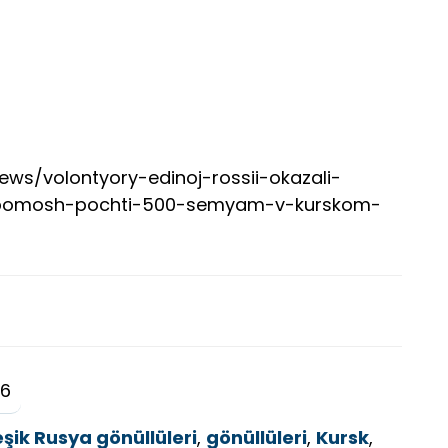
news/volontyory-edinoj-rossii-okazali-
u-pomosh-pochti-500-semyam-v-kurskom-
26
eşik Rusya gönüllüleri
,
gönüllüleri
,
Kursk
,