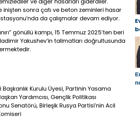
I
emizlediler ve diğer hasarları giderdiler.
 inişten sonra çatı ve beton zeminleri hasar
 İstasyonu’nda da çalışmalar devam ediyor.
E
b
Sınırı” gönüllü kampı, 15 Temmuz 2025’ten beri
y
Vladimir Yakushev’in talimatları doğrultusunda
c
ermektedir.
B
g
Е
п
i Başkanlık Kurulu Üyesi, Partinin Yasama
Б
aşkan Yardımcısı, Gençlik Politikası
м
u Senatörü, Birleşik Rusya Partisi’nin Acil
п
Komiseri