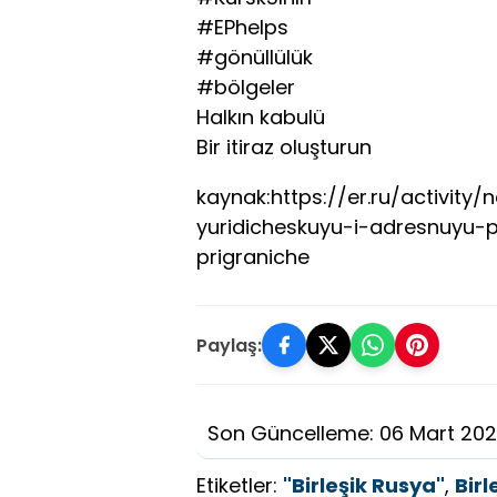
#EPhelps
#gönüllülük
#bölgeler
Halkın kabulü
Bir itiraz oluşturun
kaynak:https://er.ru/activity/
yuridicheskuyu-i-adresnuy
prigraniche
Paylaş:
Son Güncelleme: 06 Mart 20
Etiketler:
"Birleşik Rusya"
,
Birl