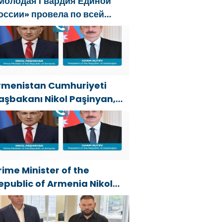
Молодая Гвардия Единой
оссии» провела по всей
тране мероприятия ко Дню
изкультурника
rmenistan Cumhuriyeti
aşbakanı Nikol Paşinyan,
zerbaycan Cumhuriyeti
umhurbaşkanı İlham
liyev’i aradı
rime Minister of the
epublic of Armenia Nikol
ashinyan called President
f the Republic of Azerbaijan