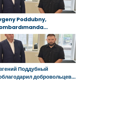
lham Aliyev
vgeny Poddubny,
ombardımanda
aralananları kurtarmadaki
esaretlerinden dolayı
elgorod bölgesindeki
önüllülere teşekkür etti
вгений Поддубный
облагодарил добровольцев
елгородской области за
ужество в спасении
острадавших от обстрелов