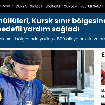
Turkish
DÜNYA
SİYASET
EKONOMİ
GÜNDEM
KÜLTÜR SANAT
▼
nüllüleri, Kursk sınır bölgesi
hedefli yardım sağladı
ursk sınır bölgesinde yaklaşık 500 aileye hukuki ve he
E
В
Н
Р