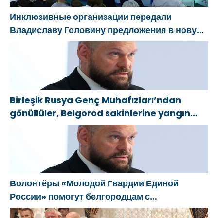
Инклюзивные организации передали
Владиславу Головину предложения в новую
Народную программу «Единой России»
Birleşik Rusya Genç Muhafızları’ndan
gönüllüler, Belgorod sakinlerine yangın
söndürücüler ve jeneratörler konusunda
yardımcı olacak
Волонтёры «Молодой Гвардии Единой
России» помогут белгородцам с
огнетушителями и генераторами