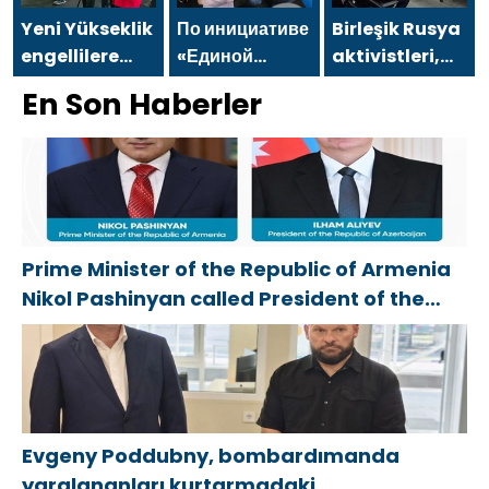
dolayı
değiştirecek
Минтруда
Belgorod
güçtür
упростить для
Yeni Yükseklik
По инициативе
Birleşik Rusya
bölgesindeki
бывших
engellilere
«Единой
aktivistleri,
gönüllülere
участников
yönelik spor
России» в
Naberezhnye
En Son Haberler
teşekkür etti
СВО
salonu, 2021
Йошкар-Оле
Chelny’de
получение
Birleşik Rusya
состоялся
genç KAMAZ
соцконтракта
Halk Programı
семейный
uzmanları için
kapsamında
фестиваль
eğitim
Saratov’da
etkinlikleri
açıldı
düzenledi
Prime Minister of the Republic of Armenia
Nikol Pashinyan called President of the
Republic of Azerbaijan Ilham Aliyev
Evgeny Poddubny, bombardımanda
yaralananları kurtarmadaki