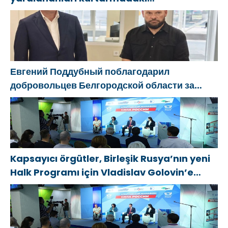
cesaretlerinden dolayı Belgorod
bölgesindeki gönüllülere teşekkür etti
Евгений Поддубный поблагодарил
добровольцев Белгородской области за
мужество в спасении пострадавших от
обстрелов
Kapsayıcı örgütler, Birleşik Rusya’nın yeni
Halk Programı için Vladislav Golovin’e
teklifler sundu