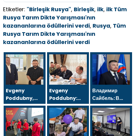
Etiketler:
"Birleşik Rusya"
,
Birleşik
,
ilk
,
ilk Tüm
Rusya Tarım Dikte Yarışması'nın
kazananlarına ödüllerini verdi
,
Rusya
,
Tüm
Rusya Tarım Dikte Yarışması'nın
kazananlarına ödüllerini verdi
Evgeny
Evgeny
Владимир
Poddubny,
Poddubny:
Сайбель: В
bombardımanda
Hava
«Единой
yaralananları
Savunma
России»
kurtarmadaki
Kuvvetleri
поддерживают
cesaretlerinden
gazileri, ülkeyi
решение