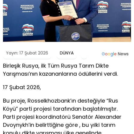
Yayın: 17 Şubat 2026
DÜNYA
G
o
o
g
l
e
News
Birleşik Rusya, ilk Tüm Rusya Tarım Dikte
Yarışması’nın kazananlarına ödüllerini verdi.
17 Şubat 2026,
Bu proje, Rosselkhozbank’ın desteğiyle “Rus
Köyü” parti projesi tarafından başlatılmıştır.
Parti projesi koordinatörü Senatör Alexander
Dvoynykh’in belirttiğine göre , bu yılki tarım
konulu dikte yarışması ülke genelinde