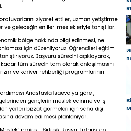
K
.
R
i
oratuvarlarını ziyaret ettiler, uzman yetiştirme
t
er ve geleceğin en ileri meslekleriyle tanıştılar.
konomik bölge hakkında bilgi edinmesi, ne
nlaması için düzenliyoruz. Öğrencileri eğitim
И
 tanıştırıyoruz. Başvuru sürecini açıklayarak,
п
kadar tüm sürecin tam olarak anlaşılmasını
Г
urizm ve kariyer rehberliği programlarının
н
«
rdımcısı Anastasia Isaeva’ya göre ,
B
ölgelerinden gençlerin meslek edinme ve iş
M
yerleri bizzat görmeleri için saha dışı
B
asına devam edilmesi planlanıyor.
s
Meslek” projesi , Birleşik Rusya Tataristan