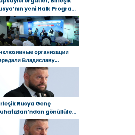
apsayıcı örgütler, Birleşik
usya’nın yeni Halk Programı
çin Vladislav Golovin’e
eklifler sundu
нклюзивные организации
ередали Владиславу
оловину предложения в
овую Народную программу
Единой России»
irleşik Rusya Genç
uhafızları’ndan gönüllüler,
elgorod sakinlerine yangın
öndürücüler ve jeneratörler