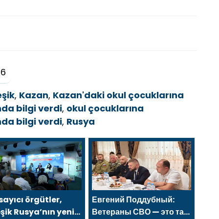
26
eşik
,
Kazan
,
Kazan'daki okul çocuklarına
da bilgi verdi
,
okul çocuklarına
da bilgi verdi
,
Rusya
ayıcı örgütler,
Евгений Поддубный:
eşik Rusya’nın yeni
Ветераны СВО — это та