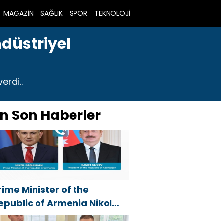
MAGAZİN
SAĞLIK
SPOR
TEKNOLOJİ
ndüstriyel
erdi..
n Son Haberler
rime Minister of the
epublic of Armenia Nikol
ashinyan called President