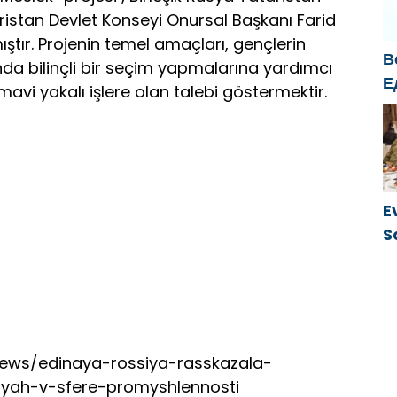
k
ristan Devlet Konseyi Onursal Başkanı Farid
ştır. Projenin temel amaçları, gençlerin
В
da bilinçli bir seçim yapmalarına yardımcı
Е
i yakalı işlere olan talebi göstermektir.
б
о
г
E
S
ü
/news/edinaya-rossiya-rasskazala-
iyah-v-sfere-promyshlennosti