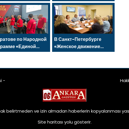
 Programı için
сила, которая изменит
islav Golovin’e
страну
ifler sundu
ратове по Народной
В Санкт-Петербурге
грамме «Единой
«Женское движение
сии»-2021 открылся
Единой России»
птивный спортзал
сформировало
вая высота»
предложения по
развитию городских
i -
Hak
программ поддержки
женщин
ak belirtmeden ve izin almadan haberlerin kopyalanması yasa
Site haritası
yolu gösterir.