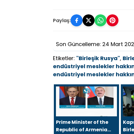
Paylaş:
Son Güncelleme: 24 Mart 20
Etiketler:
"Birleşik Rusya"
,
Birl
endüstriyel meslekler hakkın
endüstriyel meslekler hakkın
Prime Minister of the
Kaps
Republic of Armenia
Birl