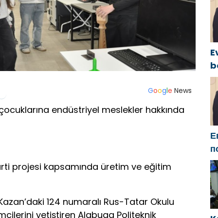
o
I
E
b
y
c
G
o
o
g
l
e
News
B
l çocuklarına endüstriyel meslekler hakkında
g
Е
п
Б
parti projesi kapsamında üretim ve eğitim
м
п
zi, Kazan’daki 124 numaralı Rus-Tatar Okulu
imcilerini yetiştiren Alabuga Politeknik