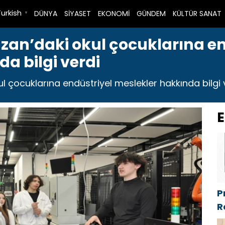
Turkish
DÜNYA
SİYASET
EKONOMİ
GÜNDEM
KÜLTÜR SANAT
▼
azan’daki okul çocuklarına e
a bilgi verdi
ul çocuklarına endüstriyel meslekler hakkında bilgi v
E
P
R
P