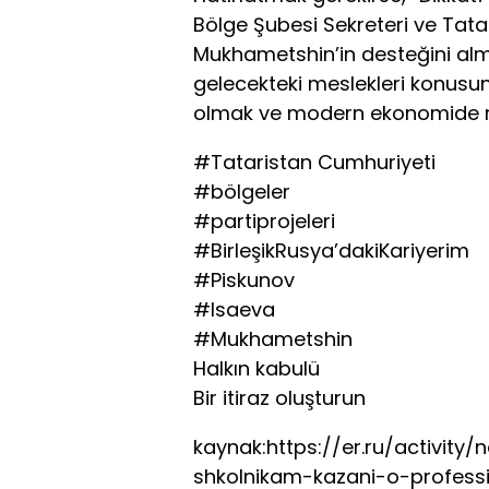
Bölge Şubesi Sekreteri ve Tata
Mukhametshin’in desteğini almı
gelecekteki meslekleri konusun
olmak ve modern ekonomide mav
#Tataristan Cumhuriyeti
#bölgeler
#partiprojeleri
#BirleşikRusya’dakiKariyerim
#Piskunov
#Isaeva
#Mukhametshin
Halkın kabulü
Bir itiraz oluşturun
kaynak:https://er.ru/activity
shkolnikam-kazani-o-profess