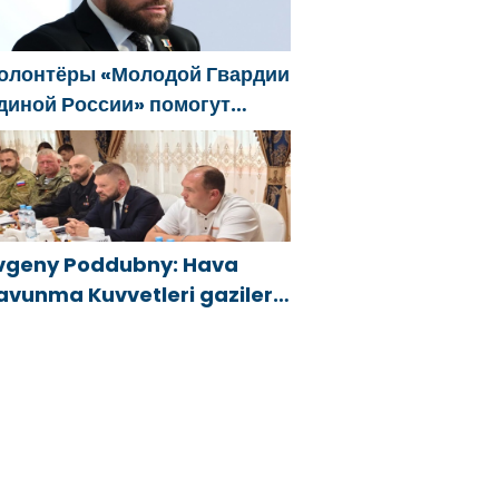
onusunda yardımcı olacak
олонтёры «Молодой Гвардии
диной России» помогут
елгородцам с
гнетушителями и
енераторами
vgeny Poddubny: Hava
avunma Kuvvetleri gazileri,
lkeyi değiştirecek güçtür