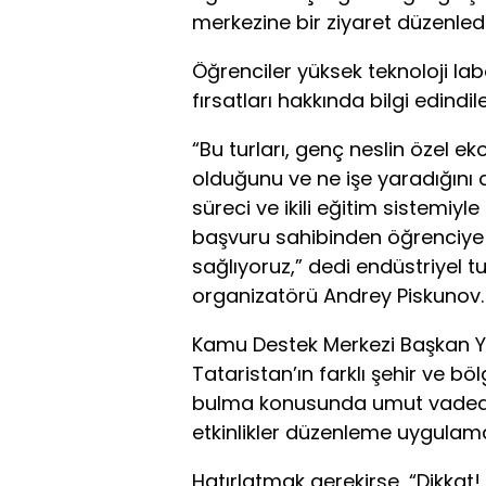
merkezine bir ziyaret düzenledi
Öğrenciler yüksek teknoloji lab
fırsatları hakkında bilgi edindil
“Bu turları, genç neslin özel e
olduğunu ve ne işe yaradığını a
süreci ve ikili eğitim sistemiyle
başvuru sahibinden öğrenciye 
sağlıyoruz,” dedi endüstriyel t
organizatörü Andrey Piskunov.
Kamu Destek Merkezi Başkan Ya
Tataristan’ın farklı şehir ve b
bulma konusunda umut vadeden 
etkinlikler düzenleme uygulam
Hatırlatmak gerekirse, “Dikkat! 