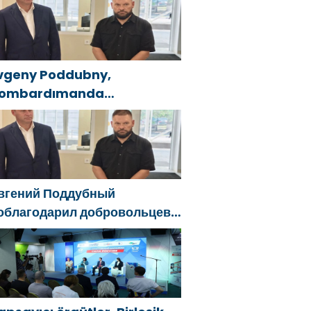
f the Republic of Azerbaijan
lham Aliyev
vgeny Poddubny,
ombardımanda
aralananları kurtarmadaki
esaretlerinden dolayı
elgorod bölgesindeki
önüllülere teşekkür etti
вгений Поддубный
облагодарил добровольцев
елгородской области за
ужество в спасении
острадавших от обстрелов