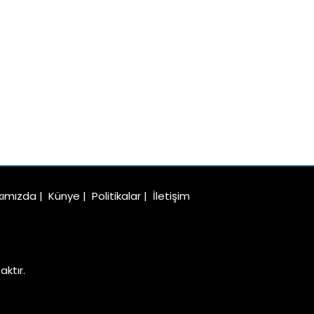
kımızda
|
Künye
|
Politikalar
|
İletişim
ktır.